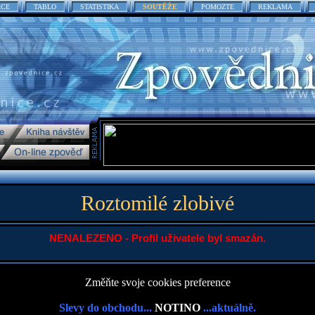
ACE
TABLO
STATISTIKA
SOUTĚŽE
POMOZTE
REKLAMA
Roztomilé zlobivé
NENALEZENO - Profil uživatele byl smazán.
Změňte svoje cookies preference
Slevy do obchodu...
NOTINO
...aktuálně.