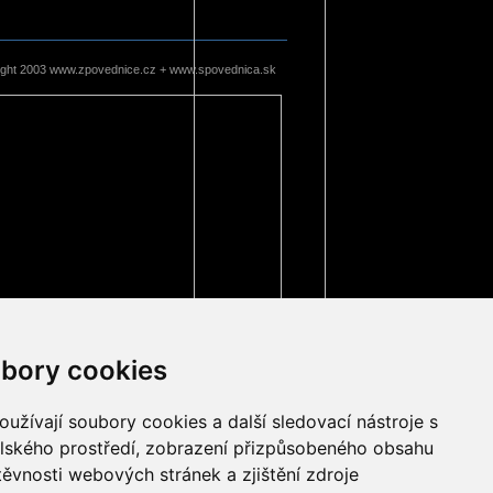
ight 2003 www.zpovednice.cz + www.spovednica.sk
bory cookies
užívají soubory cookies a další sledovací nástroje s
elského prostředí, zobrazení přizpůsobeného obsahu
těvnosti webových stránek a zjištění zdroje