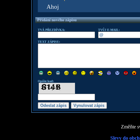
Ahoj
Přidání nového zápisu
TVÁ PŘEZDÍVKA:
TVŮJ E-MAIL:
TEXT ZÁPISU:
Opište kod:
Změňte sv
Slevy do obch