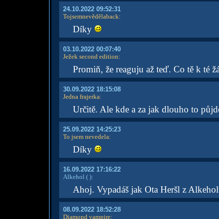
24.10.2022 09:52:31
Tojsemnevědělaback
:
Díky
03.10.2022 00:07:40
Ježek second edition
:
Promiň, že reaguju až teď. Co tě k té ž
30.09.2022 18:15:08
Jedna frajerka
:
Určitě. Ale kde a za jak dlouho to půjd
25.09.2022 14:25:23
To jsem nevedela
:
Díky
16.09.2022 17:16:22
Alkehol
( )
:
Ahoj. Vypadáš jak Ota Heršl z Alkeholů
08.09.2022 18:52:28
Diamond vampire
: