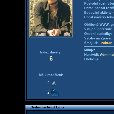
Poslední rozhřešen
Doteď napsal rozh
Bodování aktivity:
Počet návštěv toho
Oblíbené WWW: gr
Vstupní dotazník
Osobní statistiky
Vztahy na Zpověd
Smajlíci:
zobraz
Miluje:
Index důvěry:
Nenávidí:
Administ
6
Obdivuje:
Má k rozdělení:
4
2
Osobní návštěvní kniha