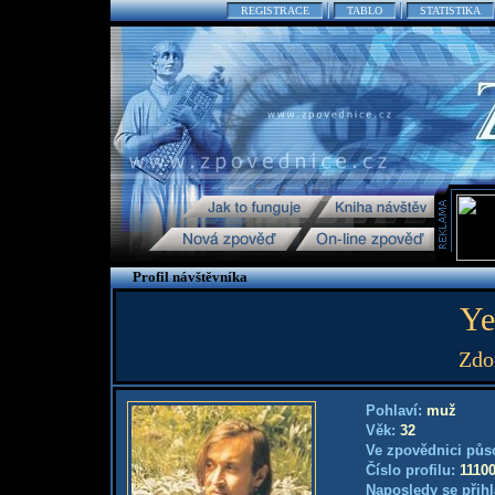
REGISTRACE
TABLO
STATISTIKA
Profil návštěvníka
Ye
Zdo
Pohlaví:
muž
Věk:
32
Ve zpovědnici půs
Číslo profilu:
1110
Naposledy se přihl