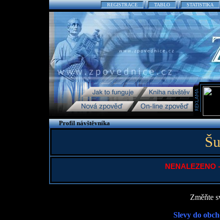
REGISTRACE
TABLO
STATISTIKA
Profil návštěvníka
Šu
NENALEZENO - P
Změňte sv
Slevy do obch