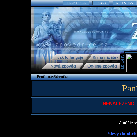
REGISTRACE
TABLO
STATISTIKA
Profil návštěvníka
Pan
NENALEZENO - P
Změňte sv
Slevy do obch