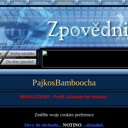
ACE
TABLO
STATISTIKA
SOUTĚŽE
POMOZTE
REKLAMA
PajkosBamboocha
NENALEZENO - Profil uživatele byl smazán.
Změňte svoje cookies preference
Slevy do obchodu...
NOTINO
...aktuálně.