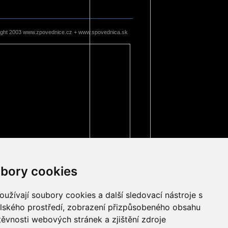
ight 2003 www.zpovednice.cz + www.spovednica.sk
bory cookies
užívají soubory cookies a další sledovací nástroje s
elského prostředí, zobrazení přizpůsobeného obsahu
těvnosti webových stránek a zjištění zdroje