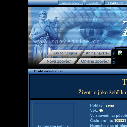
REGISTRACE
TABLO
STATISTIKA
Profil návštěvníka
T
Život je jako žebřík 
Pohlaví:
žena
Věk:
46
Ve zpovědnici působ
Číslo profilu:
109931
Naposledy se přihlás
Fotografie nebyla