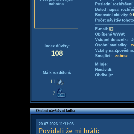
nahrána
Poslední rozhřešení 
Doteď napsal rozhře
Bodování aktivity:
0 
Počet návštěv tohoto
E-mail:
Oblíbené WWW:
Vstupní dotazník: Je
Osobní statistiky:
z
Index důvěry:
Vztahy na Zpovědni
108
Smajlíci:
zobraz
Miluje:
Nenávidí:
Má k rozdělení:
Obdivuje:
11
7
Osobní návštěvní kniha
20.07.2026 11:31:03
Povídali že mi hráli
: