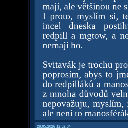
mají, ale většinou ne s
I proto, myslím si, 
incel dneska posti
redpill a mgtow, a ne
nemají ho.
Svitavák je trochu pr
poprosím, abys to jmé
do redpilláků a manosf
z mnoha důvodů velmi
nepovažuju, myslím, ž
ale není to manosférák
28.05.2026 12:52:34