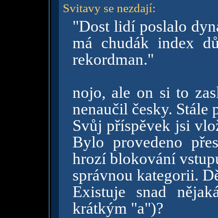
Svitavy se nezdají
:
"Dost lidí poslalo dyn
má chudák index dův
rekordman."
nojo, ale on si to zas
nenaučil česky. Stále
Svůj příspěvek jsi vlo
Bylo provedeno přes
hrozí blokování vstupu
správnou kategorii. D
Existuje snad nějaká
krátkým "a")?