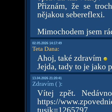
Přiznám, že se troc
nějakou sebereflexi.
Mimochodem jsem rád,
02.05.2026 14:17:49
Teta Dana
:
Ahoj, také zdravím
Jejda, tady to je jako
13.04.2026 21:20:41
Zdravím
( )
:
Vítej zpět. Nedávn
https://www.zpovednic
tusik=1265797