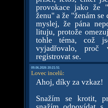
provokace jako že "
ženu" a že "ženám se d
myslej, že pána nepo
lituju, protože omezu
tohle téma, což js
vyjadřovalo, proč 
registrovat se.
09.06.2026 20:21:51
Lovec incelů
:
Ahoj, díky za vzkaz!
Snažím se krotit, p
snažím odpovídat s