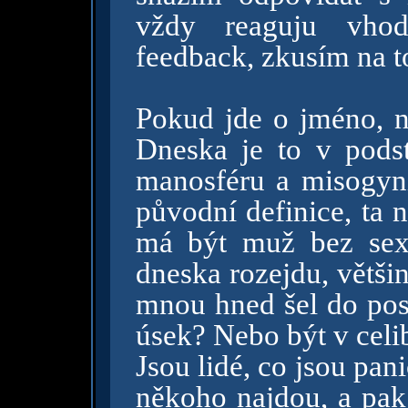
vždy reaguju vho
feedback, zkusím na t
Pokud jde o jméno, ná
Dneska je to v pods
manosféru a misogyn
původní definice, ta 
má být muž bez sex
dneska rozejdu, větš
mnou hned šel do post
úsek? Nebo být v celi
Jsou lidé, co jsou pan
někoho najdou, a pak 