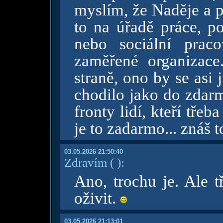
myslím, že Naděje a p
to na úřadě práce, p
nebo sociální prac
zaměřené organizace
straně, ono by se asi
chodilo jako do zdar
fronty lidí, kteří třeb
je to zadarmo... znáš t
03.05.2026 21:50:40
Zdravím
( )
:
Ano, trochu je. Ale t
oživit.
03.05.2026 21:13:01