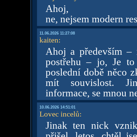
Ahoj,
ne, nejsem modern res
11.06.2026 11:27:08
kaiten
:
Ahoj a především – 
postřehu – jo, Je t
poslední době něco zk
mít souvislost. J
informace, se mnou n
10.06.2026 14:51:01
Lovec incelů
:
Jinak ten nick vzni
přišel, letos, chtěl 