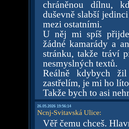
chráněnou dílnu, k
duševně slabší jedinc
mezi ostatními.
U něj mi spíš přijd
žádné kamarády a an
stránku, takže tráví 
nesmyslných textů.
Reálně kdybych žil
zastřelím, je mi ho lít
Takže bych to asi nehr
26.05.2026 19:56:14
Ncnj-Svitavská Ulice
:
Věř čemu chceš. Hlav