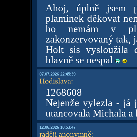
Ahoj, úplně jsem 
plamínek děkovat nem
ho nemám v pl
zakonzervovaný tak, j
Holt sis vysloužila 
hlavně se nespal
07.07.2026 22:45:39
Hodislava
:
1268608
Nejenže vylezla - já 
utancovala Michala a 
12.06.2026 10:53:47
raději anonymně
: