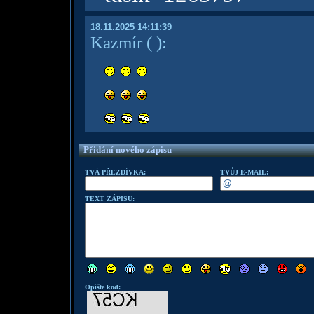
18.11.2025 14:11:39
Kazmír
( )
:
Přidání nového zápisu
TVÁ PŘEZDÍVKA:
TVŮJ E-MAIL:
TEXT ZÁPISU:
Opište kod: