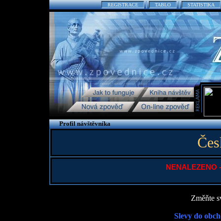
REGISTRACE
TABLO
STATISTIKA
Profil návštěvníka
Čes
NENALEZENO - P
Změňte sv
Slevy do obch