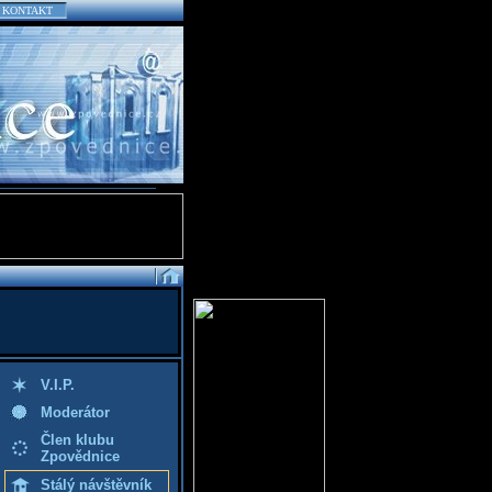
KONTAKT
V.I.P.
Moderátor
Člen klubu
Zpovědnice
Stálý návštěvník