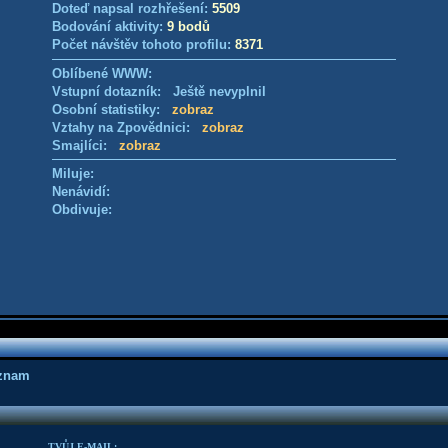
Doteď napsal rozhřešení:
5509
Bodování aktivity:
9 bodů
Počet návštěv tohoto profilu:
8371
Oblíbené WWW:
Vstupní dotazník: Ještě nevyplnil
Osobní statistiky:
zobraz
Vztahy na Zpovědnici:
zobraz
Smajlíci:
zobraz
Miluje:
Nenávidí:
Obdivuje:
áznam
TVŮJ E-MAIL: