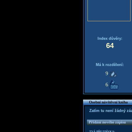
Index důvěry:
64
Má k rozdělení:
9
6
Osobní návštěvní kniha
Zatím tu není žádný z
Přidání nového zápisu
TVÁ PŘEZDÍVKA: