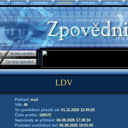
ACE
TABLO
STATISTIKA
SOUTĚŽE
POMOZTE
REKLAMA
LDV
Pohlaví:
muž
Věk:
46
Ve zpovědnici působí od:
01.11.2020 12:45:25
Číslo profilu:
108572
Naposledy se přihlásil:
06.08.2026 17:38:34
Poslední rozhřešení dal:
06.08.2026 18:02:45