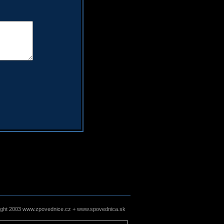
ight 2003 www.zpovednice.cz + www.spovednica.sk