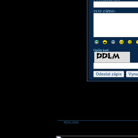
TEXT ZÁPISU:
Opište kod:
REKLAMA