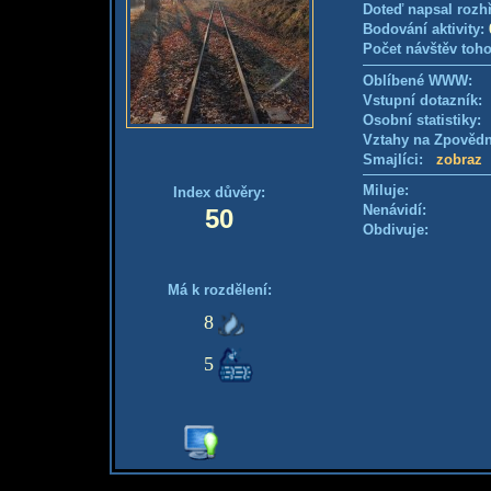
Doteď napsal rozh
Bodování aktivity:
Počet návštěv toho
Oblíbené WWW:
Vstupní dotazník
Osobní statistiky
Vztahy na Zpověd
Smajlíci:
zobraz
Miluje:
Index důvěry:
Nenávidí:
50
Obdivuje:
Má k rozdělení:
8
5