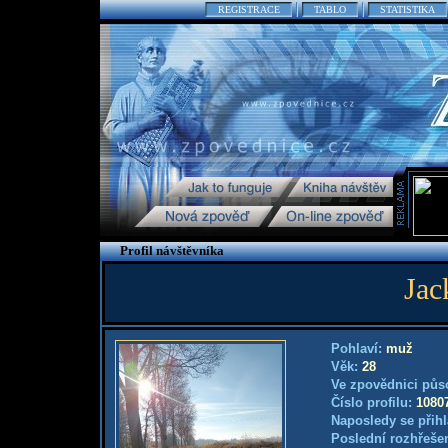
REGISTRACE
TABLO
STATISTIKA
Profil návštěvníka
Jac
Pohlaví:
muž
Věk:
28
Ve zpovědnici půs
Číslo profilu:
1080
Naposledy se přihl
Poslední rozhřešen