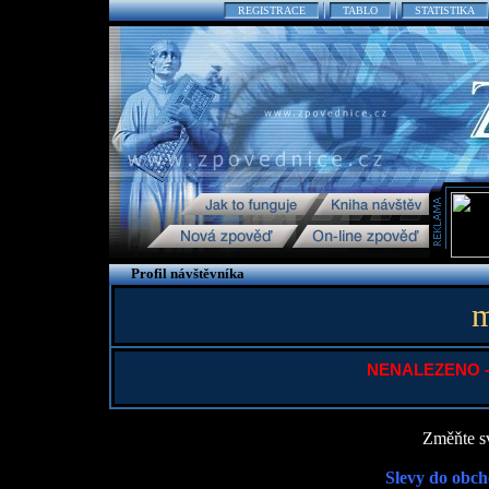
REGISTRACE
TABLO
STATISTIKA
Profil návštěvníka
m
NENALEZENO - P
Změňte sv
Slevy do obch