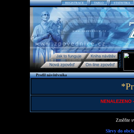
REGISTRACE
TABLO
STATISTIKA
Profil návštěvníka
*Pr
NENALEZENO - P
Změňte sv
Slevy do obch