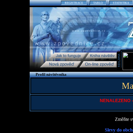
REGISTRACE
TABLO
STATISTIKA
Profil návštěvníka
Ma
NENALEZENO - P
Změňte sv
Slevy do obch