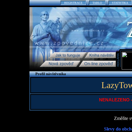
REGISTRACE
TABLO
STATISTIKA
Profil návštěvníka
LazyTow
NENALEZENO - P
Změňte sv
Slevy do obch