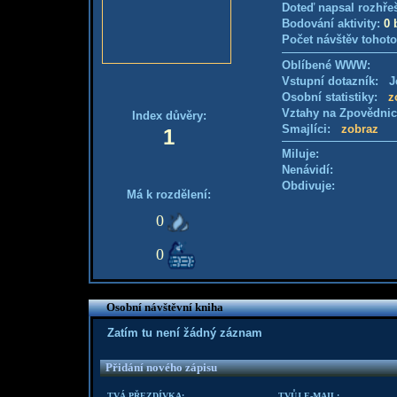
Doteď napsal rozhře
Bodování aktivity:
0 
Počet návštěv tohoto
Oblíbené WWW:
Vstupní dotazník: Je
Osobní statistiky:
z
Vztahy na Zpovědni
Index důvěry:
Smajlíci:
zobraz
1
Miluje:
Nenávidí:
Obdivuje:
Má k rozdělení:
0
0
Osobní návštěvní kniha
Zatím tu není žádný záznam
Přidání nového zápisu
TVÁ PŘEZDÍVKA:
TVŮJ E-MAIL: