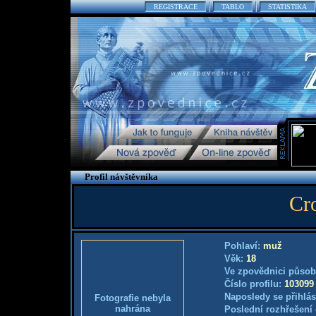
REGISTRACE
TABLO
STATISTIKA
Profil návštěvníka
Cr
Pohlaví:
muž
Věk:
18
Ve zpovědnici působ
Číslo profilu:
103099
Naposledy se přihlás
Fotografie nebyla
nahrána
Poslední rozhřešení 