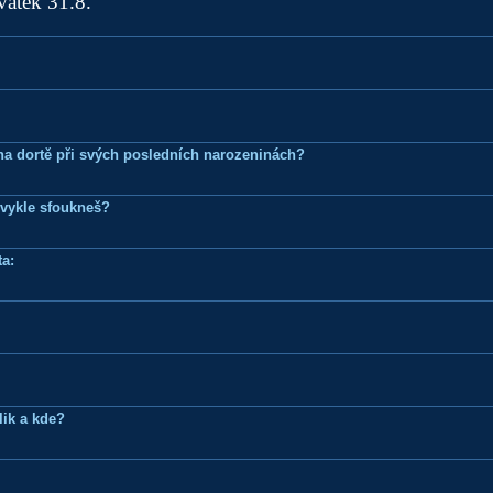
vátek 31.8.
k na dortě při svých posledních narozeninách?
bvykle sfoukneš?
a:
lik a kde?