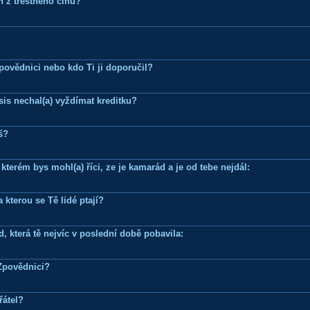
n z trestného činu?
Zpovědnici nebo kdo Ti ji doporučil?
is nechal(a) vyždímat kreditku?
š?
terém bys mohl(a) říci, ze je kamarád a je od tebe nejdál:
 kterou se Tě lidé ptají?
, která tě nejvíc v poslední době pobavila:
Zpovědnici?
řátel?