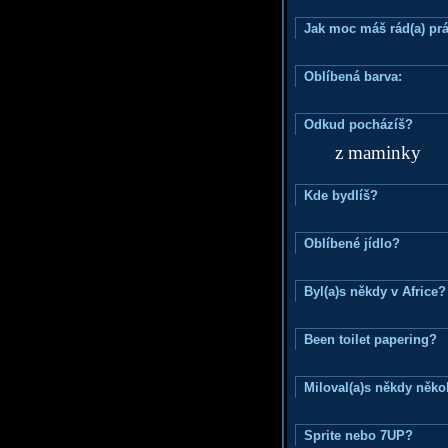
Jak moc máš rád(a) prá
Oblíbená barva:
Odkud pocházíš?
z maminky
Kde bydlíš?
Oblíbené jídlo?
Byl(a)s někdy v Africe?
Been toilet papering?
Miloval(a)s někdy něko
Sprite nebo 7UP?