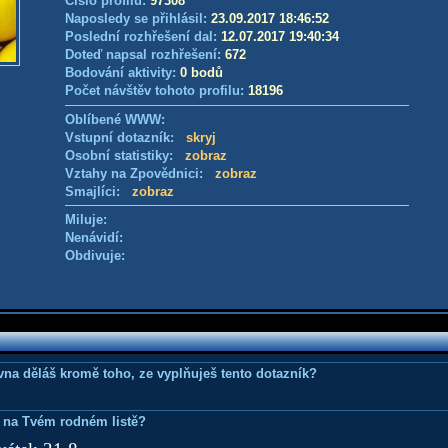
Číslo profilu:
97308
Naposledy se přihlásil:
23.09.2017 18:46:52
Poslední rozhřešení dal:
12.07.2017 19:40:34
Doteď napsal rozhřešení:
672
Bodování aktivity:
0 bodů
Počet návštěv tohoto profilu:
18196
Oblíbené WWW:
Vstupní dotazník:
skryj
Osobní statistiky:
zobraz
Vztahy na Zpovědnici:
zobraz
Smajlíci:
zobraz
Miluje:
Nenávidí:
Obdivuje:
ovna děláš kromě toho, ze vyplňuješ tento dotazník?
 na Tvém rodném listě?