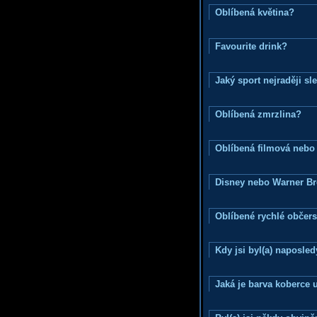
Oblíbená květina?
Favourite drink?
Jaký sport nejraději sl
Oblíbená zmrzlina?
Oblíbená filmová nebo
Disney nebo Warner B
Oblíbené rychlé občers
Kdy jsi byl(a) naposle
Jaká je barva koberce u