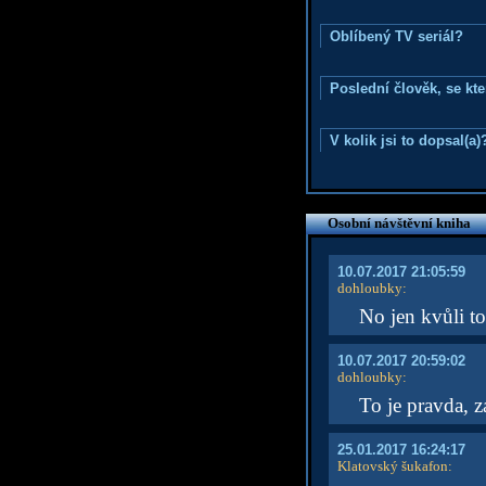
Oblíbený TV seriál?
Poslední člověk, se kt
V kolik jsi to dopsal(a)
Osobní návštěvní kniha
10.07.2017 21:05:59
dohloubky
:
No jen kvůli t
10.07.2017 20:59:02
dohloubky
:
To je pravda, z
25.01.2017 16:24:17
Klatovský šukafon
: