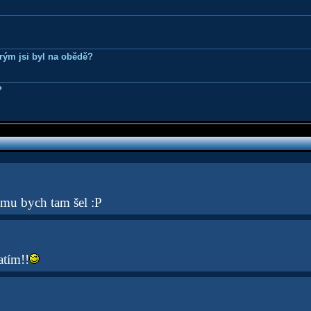
erým jsi byl na obědě?
?
omu bych tam šel :P
atím!!