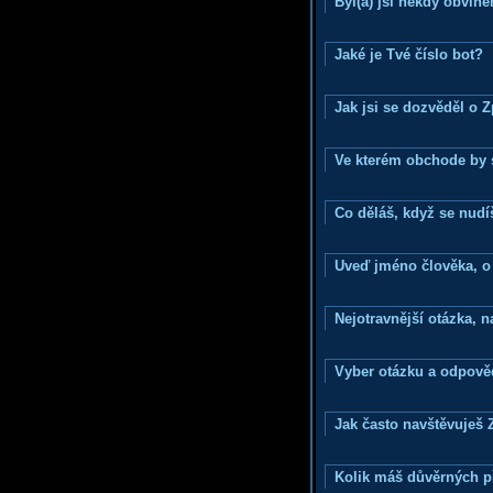
Byl(a) jsi někdy obvině
Jaké je Tvé číslo bot?
Jak jsi se dozvěděl o 
Ve kterém obchode by s
Co děláš, když se nudí
Uveď jméno člověka, o k
Nejotravnější otázka, na
Vyber otázku a odpověd
Jak často navštěvuješ 
Kolik máš důvěrných p