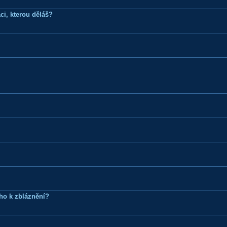
ci, kterou děláš?
ho k zbláznění?