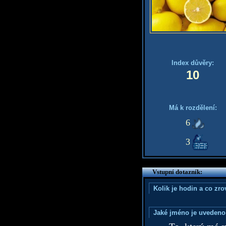
Index důvěry:
10
Má k rozdělení:
6
3
Vstupní dotazník:
Kolik je hodin a co zr
Jaké jméno je uvedeno