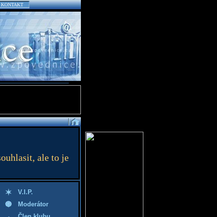
KONTAKT
hlasit, ale to je
V.I.P.
Moderátor
Člen klubu