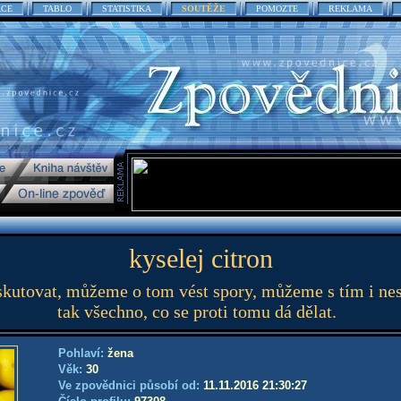
ACE
TABLO
STATISTIKA
SOUTĚŽE
POMOZTE
REKLAMA
kyselej citron
utovat, můžeme o tom vést spory, můžeme s tím i nesou
tak všechno, co se proti tomu dá dělat.
Pohlaví:
žena
Věk:
30
Ve zpovědnici působí od:
11.11.2016 21:30:27