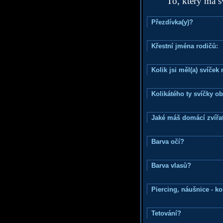
To, který má s
Přezdívka(y)?
Křestní jména rodičů:
Kolik jsi měl(a) svíče
Kolikátého ty svíčky o
Jaké máš domácí zvířat
Barva očí?
Barva vlasů?
Piercing, náušnice - ko
Tetování?