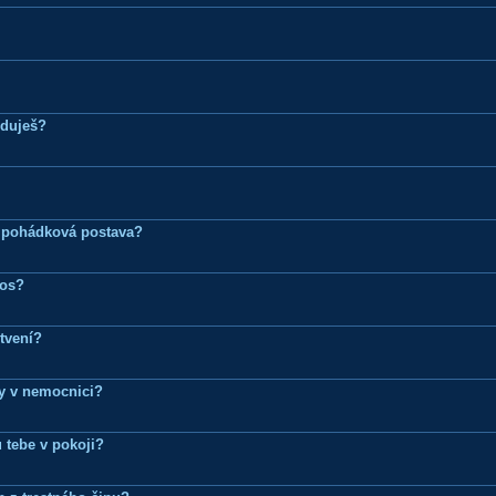
eduješ?
 pohádková postava?
ros?
tvení?
dy v nemocnici?
 tebe v pokoji?