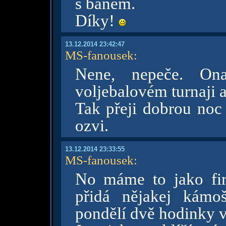
s banem.
Díky!
13.12.2014 23:42:47
MS-fanousek
:
Nene, nepeče. O
voljebalovém turnaji 
Tak přeji dobrou noc
ozvi.
13.12.2014 23:33:55
MS-fanousek
:
No máme to jako fi
přidá nějakej kámo
pondělí dvě hodinky v