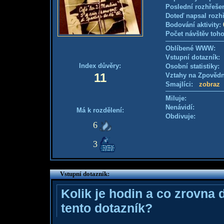
Poslední rozhřešen
Doteď napsal rozh
Bodování aktivity:
Počet návštěv toho
Oblíbené WWW:
Vstupní dotazník
Index důvěry:
Osobní statistiky
11
Vztahy na Zpověd
Smajlíci:
zobraz
Miluje:
Nenávidí:
Má k rozdělení:
Obdivuje:
6
3
Vstupní dotazník:
Kolik je hodin a co zrovna 
tento dotazník?