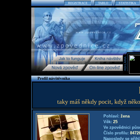
REGISTRACE
TABLO
STATISTIKA
Profil návštěvníka
taky máš někdy pocit, když něko
Pohlaví:
žena
Věk:
25
Ve zpovědnici půs
Číslo profilu:
8472
Naposledy se přihl