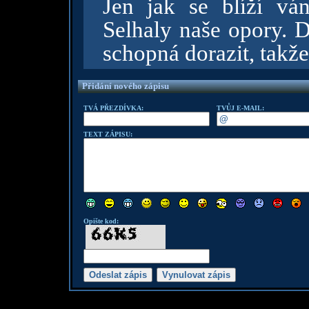
Jen jak se blíží vá
Selhaly naše opory. D
schopná dorazit, takže
Přidání nového zápisu
TVÁ PŘEZDÍVKA:
TVŮJ E-MAIL:
TEXT ZÁPISU:
Opište kod: