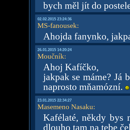
bych měl jít do postel
02.02.2015 23:24:36
MS-fanousek
:
Ahojda fanynko, jakp
26.01.2015 14:20:24
Moučník
:
Ahoj Kafíčko,
jakpak se máme? Já by
naprosto mňamózní.
23.01.2015 22:34:27
Masemeno Nasaku
:
Kafélaté, někdy bys 
dlouho tam na tebe 