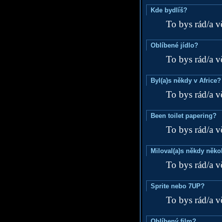
Kde bydlíš?
To bys rád/a v
Oblíbené jídlo?
To bys rád/a v
Byl(a)s někdy v Africe?
To bys rád/a v
Been toilet papering?
To bys rád/a v
Miloval(a)s někdy něko
To bys rád/a v
Sprite nebo 7UP?
To bys rád/a v
Oblíbený film?