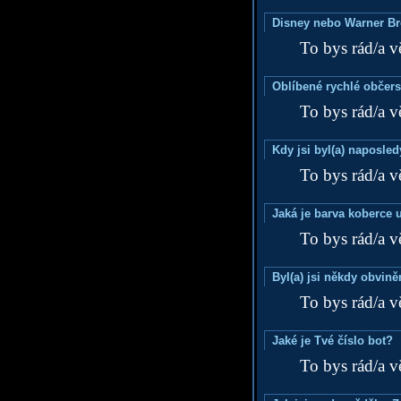
Disney nebo Warner B
To bys rád/a v
Oblíbené rychlé občers
To bys rád/a v
Kdy jsi byl(a) naposle
To bys rád/a v
Jaká je barva koberce u
To bys rád/a v
Byl(a) jsi někdy obvině
To bys rád/a v
Jaké je Tvé číslo bot?
To bys rád/a v