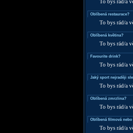
To bys rád/a v
Oblíbená restaurace?
To bys rád/a v
Oblíbená květina?
To bys rád/a v
Favourite drink?
To bys rád/a v
Jaký sport nejraději sl
To bys rád/a v
Oblíbená zmrzlina?
To bys rád/a v
Oblíbená filmová nebo
To bys rád/a v