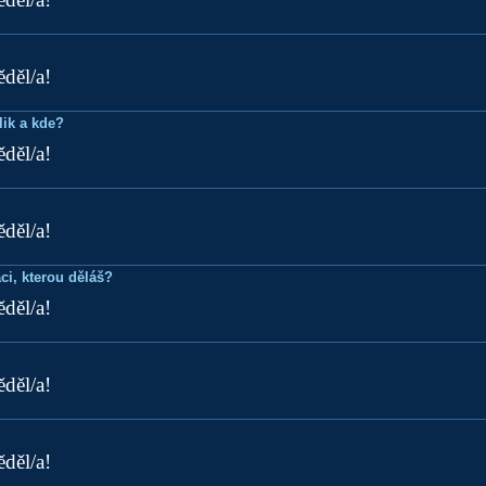
ěděl/a!
lik a kde?
ěděl/a!
ěděl/a!
ci, kterou děláš?
ěděl/a!
ěděl/a!
ěděl/a!