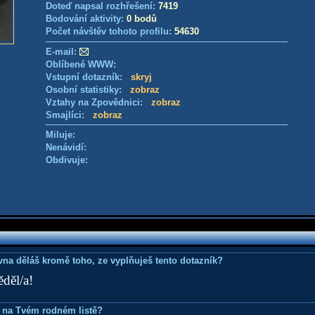
Doteď napsal rozhřešení:
7419
Bodování aktivity:
0 bodů
Počet návštěv tohoto profilu:
54630
E-mail:
Oblíbené WWW:
Vstupní dotazník:
skryj
Osobní statistiky:
zobraz
Vztahy na Zpovědnici:
zobraz
Smajlíci:
zobraz
Miluje:
Nenávidí:
Obdivuje:
ovna děláš kromě toho, ze vyplňuješ tento dotazník?
ěděl/a!
 na Tvém rodném listě?