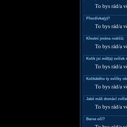
To bys rád/a v
Přezdívka(y)?
To bys rád/a v
Křestní jména rodičů:
To bys rád/a v
Kolik jsi měl(a) svíče
To bys rád/a v
Kolikátého ty svíčky o
To bys rád/a v
Jaké máš domácí zvířat
To bys rád/a v
Barva očí?
To bys rád/a v