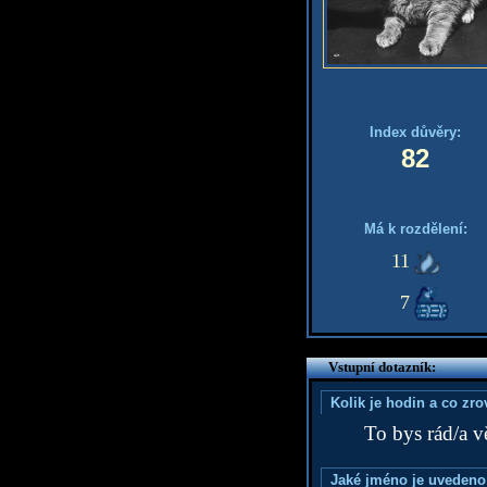
Index důvěry:
82
Má k rozdělení:
11
7
Vstupní dotazník:
Kolik je hodin a co zr
To bys rád/a v
Jaké jméno je uvedeno