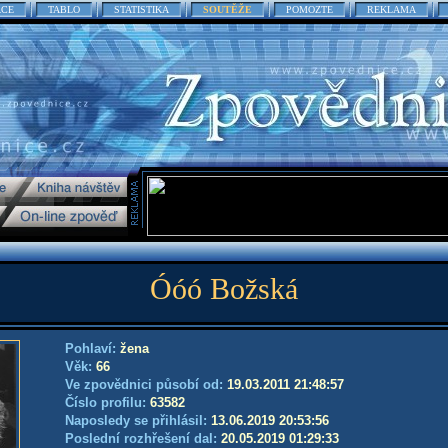
ACE
TABLO
STATISTIKA
SOUTĚŽE
POMOZTE
REKLAMA
Óóó Božská
Pohlaví:
žena
Věk:
66
Ve zpovědnici působí od:
19.03.2011 21:48:57
Číslo profilu:
63582
Naposledy se přihlásil:
13.06.2019 20:53:56
Poslední rozhřešení dal:
20.05.2019 01:29:33