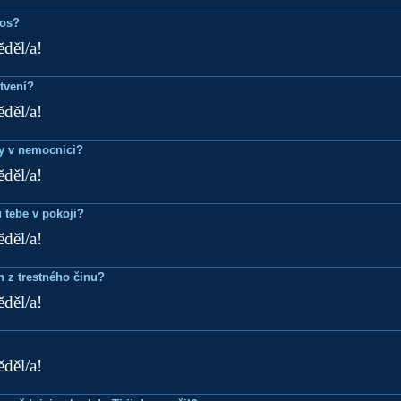
ros?
ěděl/a!
tvení?
ěděl/a!
dy v nemocnici?
ěděl/a!
 tebe v pokoji?
ěděl/a!
n z trestného činu?
ěděl/a!
ěděl/a!