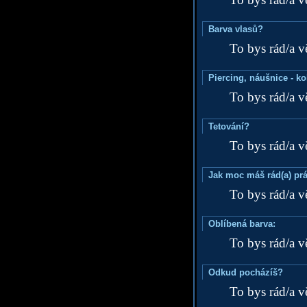
Barva vlasů?
To bys rád/a v
Piercing, náušnice - ko
To bys rád/a v
Tetování?
To bys rád/a v
Jak moc máš rád(a) prá
To bys rád/a v
Oblíbená barva:
To bys rád/a v
Odkud pocházíš?
To bys rád/a v