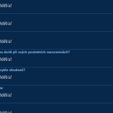
ěděl/a!
ěděl/a!
ěděl/a!
k na dortě při svých posledních narozeninách?
ěděl/a!
bvykle sfoukneš?
ěděl/a!
a:
ěděl/a!
ěděl/a!