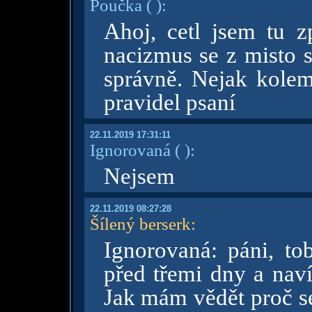
Poučka
( )
:
Ahoj, cetl jsem tu z
nacizmus se z misto s
správně. Nejak kolem
pravidel psaní
22.11.2019 17:31:11
Ignorovaná
( )
:
Nejsem
22.11.2019 08:27:28
Šílený berserk
:
Ignorovaná: páni, to
před třemi dny a naví
Jak mám vědět proč se