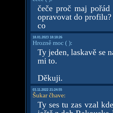
čeče proč maj pořád 
opravovat do profilu?
co
18.01.2023 18:18:26
Hrozně moc
( )
:
Ty jeden, laskavě se na
mi to.
Děkuji.
03.11.2022 21:24:55
Šukar čhave
:
Ty ses tu zas vzal kd