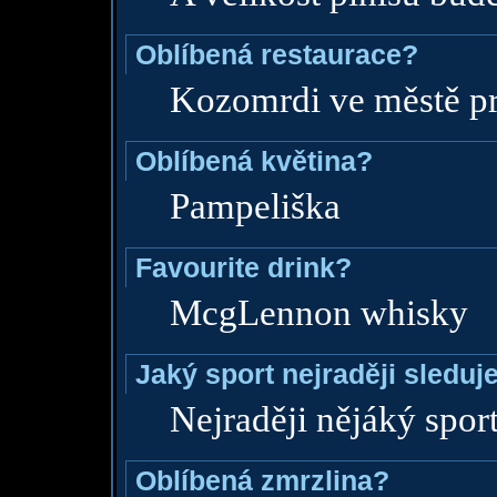
Oblíbená restaurace?
Kozomrdi ve městě pr
Oblíbená květina?
Pampeliška
Favourite drink?
McgLennon whisky
Jaký sport nejraději sleduj
Nejraději nějáký spor
Oblíbená zmrzlina?