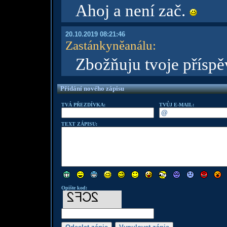
Ahoj a není zač.
20.10.2019 08:21:46
Zastánkyněanálu
:
Zbožňuju tvoje příspě
Přidání nového zápisu
TVÁ PŘEZDÍVKA:
TVŮJ E-MAIL:
TEXT ZÁPISU:
Opište kod: