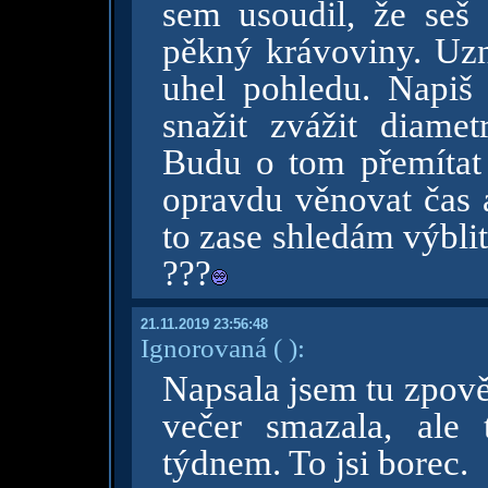
sem usoudil, že seš 
pěkný krávoviny. Uz
uhel pohledu. Napiš
snažit zvážit diamet
Budu o tom přemítat
opravdu věnovat čas a
to zase shledám výblit
???
21.11.2019 23:56:48
Ignorovaná
( )
:
Napsala jsem tu zpově
večer smazala, ale
týdnem. To jsi borec.