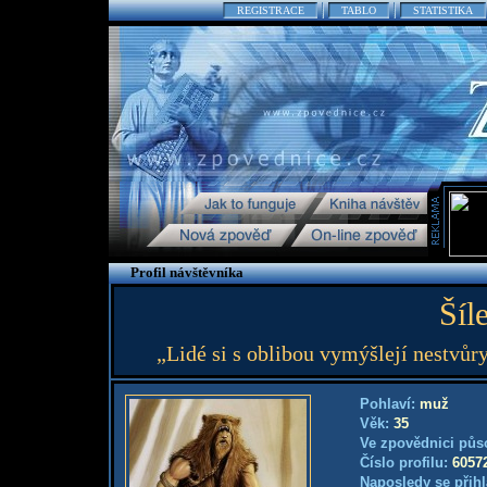
REGISTRACE
TABLO
STATISTIKA
Profil návštěvníka
Šíl
„Lidé si s oblibou vymýšlejí nestvůr
Pohlaví:
muž
Věk:
35
Ve zpovědnici půs
Číslo profilu:
6057
Naposledy se přihl