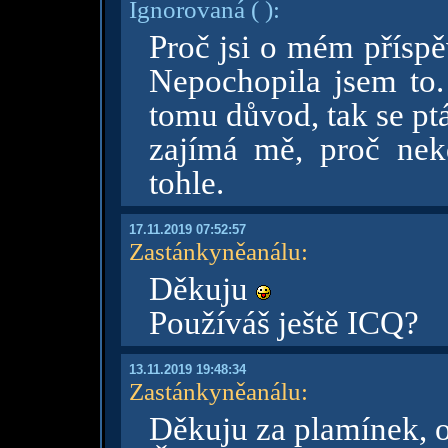
Ignorovaná
( )
:
Proč jsi o mém příspě
Nepochopila jsem to
tomu důvod, tak se pt
zajímá mě, proč ne
tohle.
17.11.2019 07:52:57
Zastánkyněanálu
:
Děkuju
Používáš ještě ICQ?
13.11.2019 19:48:34
Zastánkyněanálu
:
Děkuju za plamínek, o