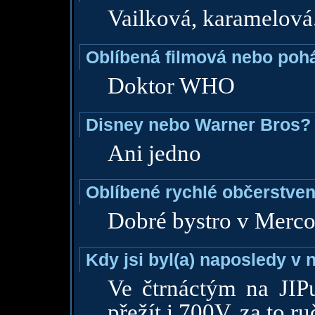
Vailková, karamelová
Oblíbená filmová nebo poh
Doktor WHO
Disney nebo Warner Bros?
Ani jedno
Oblíbené rychlé občerstven
Dobré bystro v Merc
Kdy jsi byl(a) naposledy v
Ve čtrnáctým na JIP
přežít i 700V, za to ru