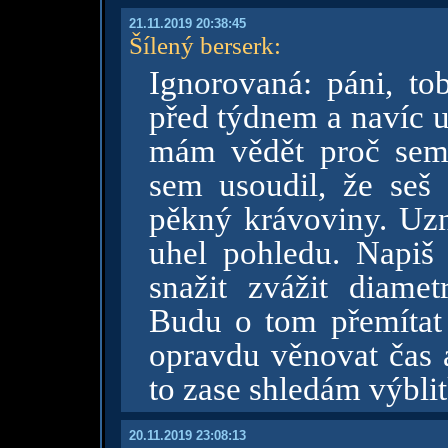
21.11.2019 20:38:45
Šílený berserk
:
Ignorovaná: páni, to
před týdnem a navíc u
mám vědět proč sem 
sem usoudil, že seš 
pěkný krávoviny. Uz
uhel pohledu. Napiš
snažit zvážit diamet
Budu o tom přemítat
opravdu věnovat čas a
to zase shledám výblit
20.11.2019 23:08:13