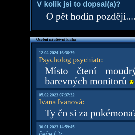
V kolik jsi to dopsal(a)?
O pět hodin později...
Osobní návštěvní kniha
12.04.2024 16:36:39
Psycholog psychiatr
:
Místo čtení moudr
barevných monitorů
05.02.2023 07:37:32
Ivana Ivanová
:
Ty čo si za pokémona
30.01.2023 14:59:45
čeče
( )
: