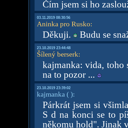
Čím jsem si ho zaslou
03.11.2019 08:30:56
Aninka pro Rusko
:
Děkuji.
Budu se snaž
23.10.2019 23:44:48
Šílený berserk
:
kajmanka: vida, toho 
na to pozor ...
23.10.2019 23:39:02
kajmanka
( )
:
Párkrát jsem si všiml
S d na konci se to p
někomu hold". Jinak