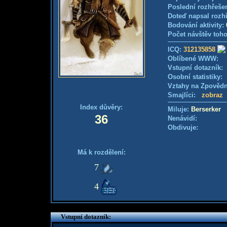
Poslední rozhřešen
Doteď napsal rozh
Bodování aktivity:
Počet návštěv toho
ICQ:
312135858
Oblíbené WWW:
Vstupní dotazník
Osobní statistiky
Vztahy na Zpověd
Smajlíci:
zobraz
Index důvěry:
Miluje:
Berserker
36
Nenávidí:
Obdivuje:
Má k rozdělení:
7
4
Vstupní dotazník: