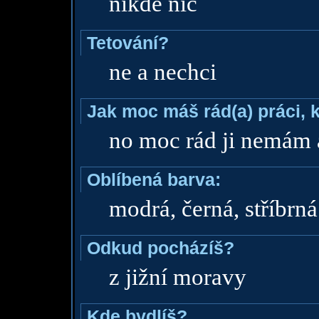
nikde nic
Tetování?
ne a nechci
Jak moc máš rád(a) práci, 
no moc rád ji nemám 
Oblíbená barva:
modrá, černá, stříbrná
Odkud pocházíš?
z jižní moravy
Kde bydlíš?