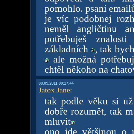
pomohlo. psaní emailů 
je víc podobnej rozho
neměl angličtinu a
potřebuješ znalost
základních
, tak byc
ale možná potřebuje
chtěl někoho na chatov
08.05.2011 00:17:44
Jatox Jane
:
tak podle věku si u
dobře rozumět, tak m
mluvit
ono jde většinou o p