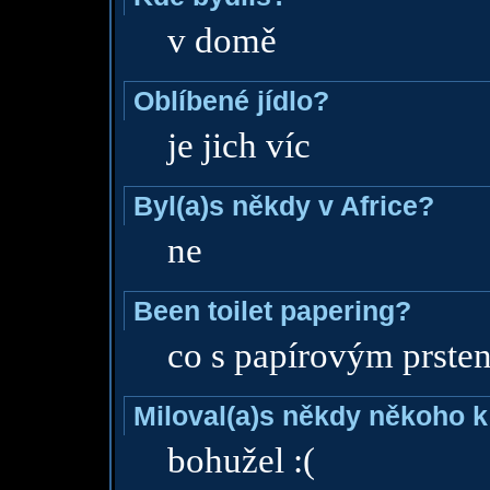
v domě
Oblíbené jídlo?
je jich víc
Byl(a)s někdy v Africe?
ne
Been toilet papering?
co s papírovým prste
Miloval(a)s někdy někoho k
bohužel :(