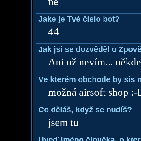
ne
Jaké je Tvé číslo bot?
44
Jak jsi se dozvěděl o Zpově
Ani už nevím... někde 
Ve kterém obchode by sis n
možná airsoft shop :-
Co děláš, když se nudíš?
jsem tu
Uveď jméno člověka, o které