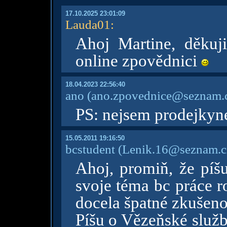
17.10.2025 23:01:09
Lauda01
:
Ahoj Martine, děkuj
online zpovědnici
18.04.2023 22:56:40
ano
(ano.zpovednice@seznam.
PS: nejsem prodejkyn
15.05.2011 19:16:50
bcstudent
(Lenik.16@seznam.c
Ahoj, promiň, že píšu
svoje téma bc práce 
docela špatné zkušenos
Píšu o Vězeňské služb