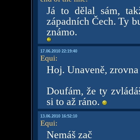
Já to dělal sám, ta
západních Čech. Ty bu
známo.
17.06.2010 22:19:40
Equi
:
Hoj. Unaveně, zrovna 
Doufám, že ty zvládáš
si to až ráno.
13.06.2010 16:52:10
Equi
:
Nemáš zač