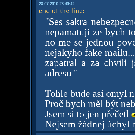
28.07.2010 23:40:42
end of the line
:
"Ses sakra nebezpecnej
nepamatuji ze bych to
no me se jednou pov
nejakyho fake mailu... 
zapatral a za chvili 
adresu "
Tohle bude asi omyl n
Proč bych měl být neb
Jsem si to jen přečetl
Nejsem žádnej úchyl n