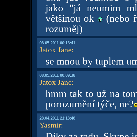
jako "já neumim ml
většinou ok
(nebo ř
rozuměj)
08.05.2011 00:13:41
Jatox Jane
:
se mnou by tuplem um
08.05.2011 00:09:38
Jatox Jane
:
hmm tak to už na tom 
porozumění týče, ne?
28.04.2011 21:13:48
Yasmir
:
Díky za radu, Skype j