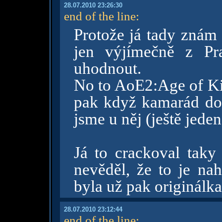
28.07.2010 23:26:30
end of the line
:
Protože já tady znám 
jen výjímečně z Pr
uhodnout.
No to AoE2:Age of Ki
pak když kamarád dos
jsme u něj (ještě jede
Já to crackoval taky
nevěděl, že to je na
byla už pak originálka.
28.07.2010 23:12:44
end of the line
: