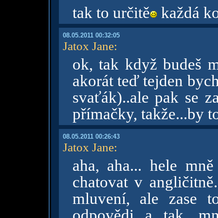
tak to určitě
každá ko
08.05.2011 00:32:05
Jatox Jane
:
ok, tak když budeš mí
akorát teď tejden byc
svaťák)..ale pak se z
přímačky, takže...by t
08.05.2011 00:26:43
Jatox Jane
:
aha, aha... hele mně 
chatovat v angličitně.
mluvení, ale zase 
odpovědi a tak. mn