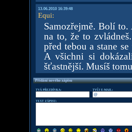
13.06.2010 16:39:48
Equi
:
Samozřejmě. Bolí to. 
na to, že to zvládneš
před tebou a stane se
A všichni si dokázali
šťastnější. Musíš tomu
Přidání nového zápisu
TVÁ PŘEZDÍVKA:
TVŮJ E-MAIL:
TEXT ZÁPISU: