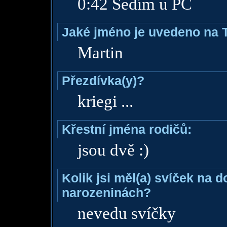
0:42 Sedím u PC
Jaké jméno je uvedeno na 
Martin
Přezdívka(y)?
kriegi ...
Křestní jména rodičů:
jsou dvě :)
Kolik jsi měl(a) svíček na 
narozeninách?
nevedu svíčky