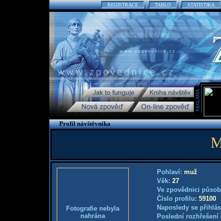
REGISTRACE
TABLO
STATISTIKA
Profil návštěvníka
M
Pohlaví:
muž
Věk:
27
Ve zpovědnici působ
Číslo profilu:
59100
Naposledy se přihlás
Fotografie nebyla
nahrána
Poslední rozhřešení 