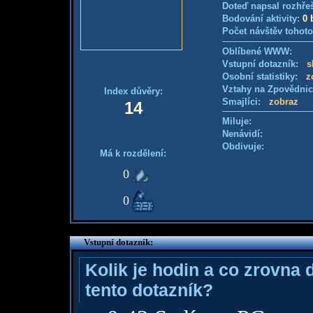
Doteď napsal rozhře
Bodování aktivity:
0 
Počet návštěv tohoto
Oblíbené WWW:
Vstupní dotazník:
s
Osobní statistiky:
z
Vztahy na Zpovědni
Index důvěry:
Smajlíci:
zobraz
14
Miluje:
Nenávidí:
Obdivuje:
Má k rozdělení:
0
0
Vstupní dotazník:
Kolik je hodin a co zrovna 
tento dotazník?