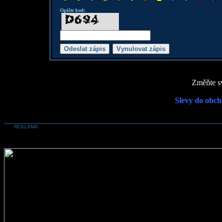
Opište kod:
Změňte sv
Slevy do obch
REKLAMA