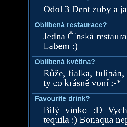
Odol 3 Dent zuby a ja
Oblíbená restaurace?
Jedna Čínská restaura
Labem :)
Oblíbená květina?
Růže, fialka, tulipán, 
ty co krásně voní :-*
Favourite drink?
Bílý vínko :D Vych
tequila :) Bonaqua nep