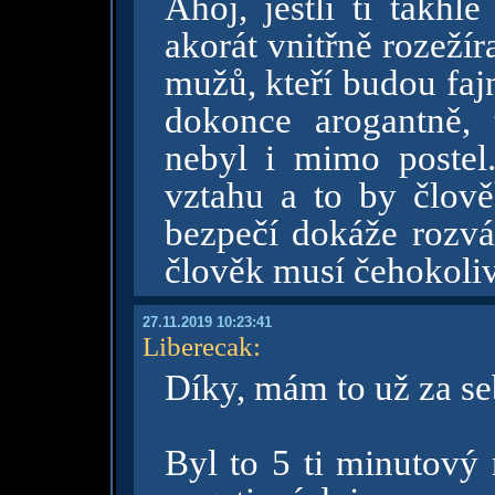
Ahoj, jestli ti takhl
akorát vnitřně rozežíra
mužů, kteří budou fajn 
dokonce arogantně,
nebyl i mimo postel. 
vztahu a to by člověk
bezpečí dokáže rozvá
člověk musí čehokoliv b
27.11.2019 10:23:41
Liberecak
:
Díky, mám to už za se
Byl to 5 ti minutový 