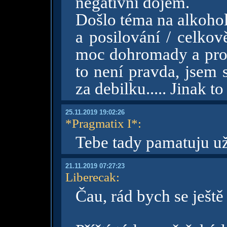
negativní dojem.
Došlo téma na alkohol
a posilování / celkov
moc dohromady a prot
to není pravda, jsem s
za debilku..... Jinak to
25.11.2019 19:02:26
*Pragmatix I*
:
Tebe tady pamatuju už 
21.11.2019 07:27:23
Liberecak
:
Čau, rád bych se ještě