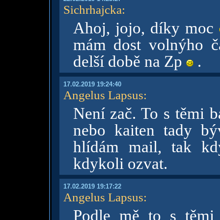
Sichrhajcka
:
Ahoj, jojo, díky moc
mám dost volnýho č
delší době na Zp
.
17.02.2019 19:24:40
Angelus Lapsus
:
Není zač. To s těmi b
nebo kaiten tady býv
hlídám mail, tak k
kdykoli ozvat.
17.02.2019 19:17:22
Angelus Lapsus
:
Podle mě to s těmi