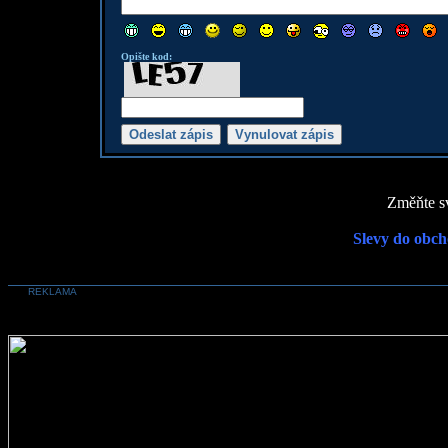
Opište kod:
Změňte sv
Slevy do obch
REKLAMA