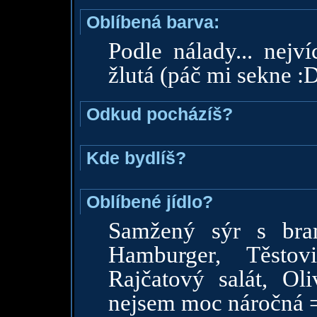
Oblíbená barva:
Podle nálady... nejví
žlutá (páč mi sekne :
Odkud pocházíš?
Kde bydlíš?
Oblíbené jídlo?
Samžený sýr s bra
Hamburger, Těstov
Rajčatový salát, Ol
nejsem moc náročná 