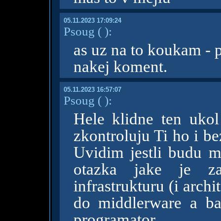
05.11.2023 17:09:24
Psoug
( )
:
as uz na to koukam - 
nakej koment.
05.11.2023 16:57:07
Psoug
( )
:
Hele klidne ten ukol
zkontroluju Ti ho i b
Uvidim jestli budu m
otazka jake je z
infrastrukturu (i arch
do middlerware a ba
programator.