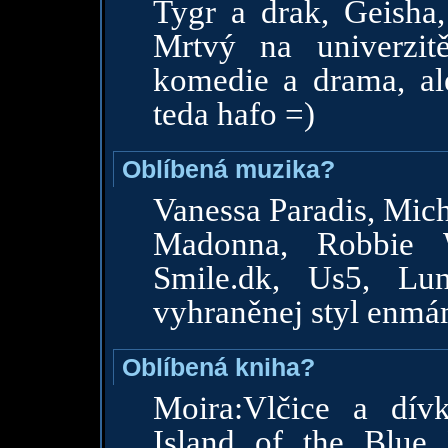
Tygr a drak, Geisha
Mrtvý na univerzitě
komedie a drama, ale
teda hafo =)
Oblíbená muzika?
Vanessa Paradis, Mich
Madonna, Robbie W
Smile.dk, Us5, Lun
vyhraněnej styl enmá
Oblíbená kniha?
Moira:Vlčice a dív
Island of the Blue 