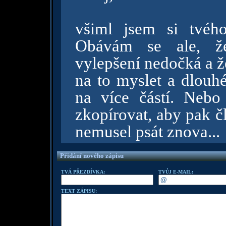
všiml jsem si tvéh
Obávám se ale, ž
vylepšení nedočká a že
na to myslet a dlouh
na více částí. Nebo
zkopírovat, aby pak č
nemusel psát znova...
Přidání nového zápisu
TVÁ PŘEZDÍVKA:
TVŮJ E-MAIL:
TEXT ZÁPISU: