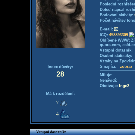
Poslední rozhřešen
Doteď napsal rozh
Bodování aktivity:
Počet návštěv toho
E-mail:
ICQ:
458893309
Oblíbené WWW: ZP, 
quora.com, csfd.cz,
Vstupní dotazník
Osobní statistiky
Vztahy na Zpověd
Smajlíci:
zobraz
Index důvěry:
28
Miluje:
Nenávidí:
Obdivuje:
Inge2
Má k rozdělení:
7
4
Vstupní dotazník: