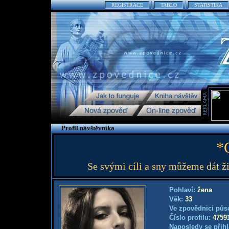
REGISTRACE
TABLO
STATISTIKA
Profil návštěvníka
*
Se svými cíli a sny můžeme dát ži
Pohlaví:
žena
Věk:
33
Ve zpovědnici půs
Číslo profilu:
4759
Naposledy se přihl