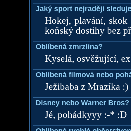
Jaký sport nejraději sleduj
Hokej, plavání, skok 
koňský dostihy bez př
Oblíbená zmrzlina?
Kyselá, osvěžující, e
Oblíbená filmová nebo poh
Ježibaba z Mrazíka :)
Disney nebo Warner Bros?
Jé, pohádkyyy :-* :D
Oblíbené rychlé občerstven