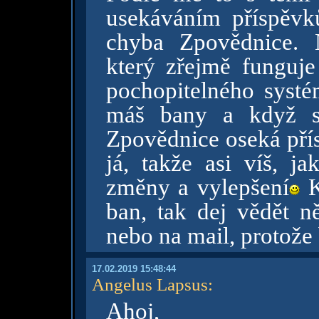
usekáváním příspěvků
chyba Zpovědnice. 
který zřejmě funguje
pochopitelného systé
máš bany a když se
Zpovědnice oseká přís
já, takže asi víš, 
změny a vylepšení
K
ban, tak dej vědět n
nebo na mail, protože 
17.02.2019 15:48:44
Angelus Lapsus
:
Ahoj,