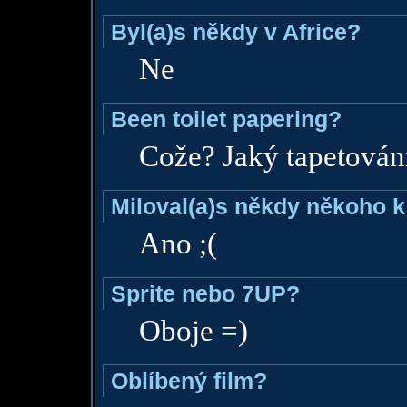
Byl(a)s někdy v Africe?
Ne
Been toilet papering?
Cože? Jaký tapetován
Miloval(a)s někdy někoho k
Ano ;(
Sprite nebo 7UP?
Oboje =)
Oblíbený film?