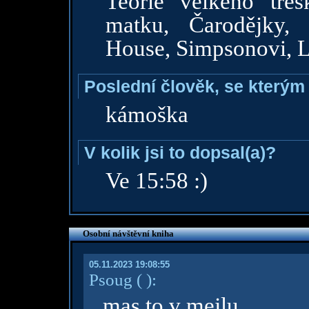
Teorie velkého tře
matku, Čarodějky, 
House, Simpsonovi, Lé
Poslední člověk, se kterým 
kámoška
V kolik jsi to dopsal(a)?
Ve 15:58 :)
Osobní návštěvní kniha
05.11.2023 19:08:55
Psoug
( )
:
mas to v mejlu