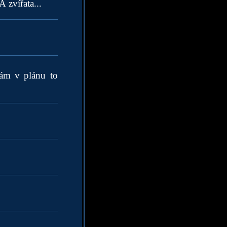
 zvířata...
mám v plánu to