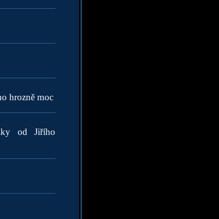
oho hrozně moc
iky od Jiřího