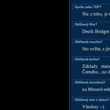
Sprite nebo 7UP?
Nic z toho, je 
Oblíbený film?
Deník Bridget
Oblíbená muzika?
Sto zvířat, z 
Oblíbená kniha?
Základy star
Černého...no d
Oblíbená dovolená?
na Moravě neb
Oblíbený den v týdnu?
Všechny :-)