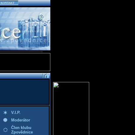
KONTAKT
V.I.P.
Moderátor
Člen klubu
Zpovědnice