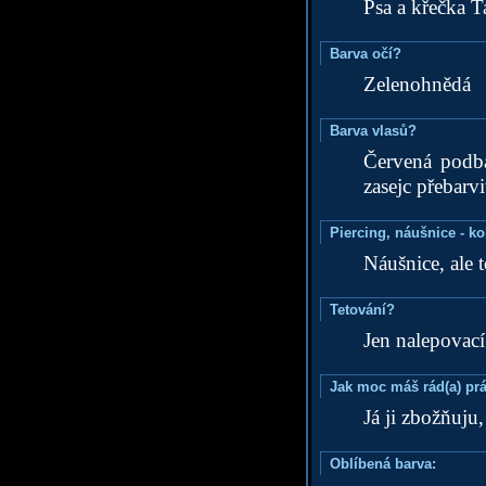
Psa a křečka T
Barva očí?
Zelenohnědá
Barva vlasů?
Červená podba
zasejc přebarvi
Piercing, náušnice - ko
Náušnice, ale 
Tetování?
Jen nalepovací 
Jak moc máš rád(a) prá
Já ji zbožňuju
Oblíbená barva: