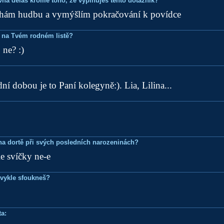
ovna děláš kromě toho, ze vyplňuješ tento dotazník?
hám hudbu a vymýšlím pokračování k povídce
 na Tvém rodném listě?
 ne? :)
ní dobou je to Paní kolegyně:). Lia, Lilina...
k na dortě při svých posledních narozeninách?
e svíčky ne-e
bvykle sfoukneš?
a: