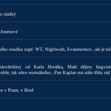
to sladký
 Jonesové
jiného soudku např. WT, Nightwish, Evanescence...ale je t
oslověnštiny od Karla Horálka, Malé dějiny lingvist
obře, tak něco normálního...Pan Kaplan má stále třídu rád
o v Praze, v Brně