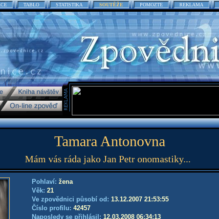
ACE
TABLO
STATISTIKA
SOUTĚŽE
POMOZTE
REKLAMA
Tamara Antonovna
Mám vás ráda jako Jan Petr onomastiky...
Pohlaví:
žena
Věk:
21
Ve zpovědnici působí od:
13.12.2007 21:53:55
Číslo profilu:
42457
Naposledy se přihlásil:
12.03.2008 06:34:13