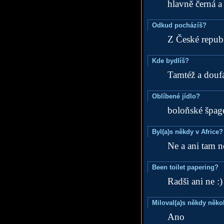
hlavně černá 
Odkud pocházíš?
Z České republ
Kde bydlíš?
Tamtéž a douf
Oblíbené jídlo?
boloňské špag
Byl(a)s někdy v Africe?
Ne a ani tam n
Been toilet papering?
Radši ani ne :)
Miloval(a)s někdy něko
Ano