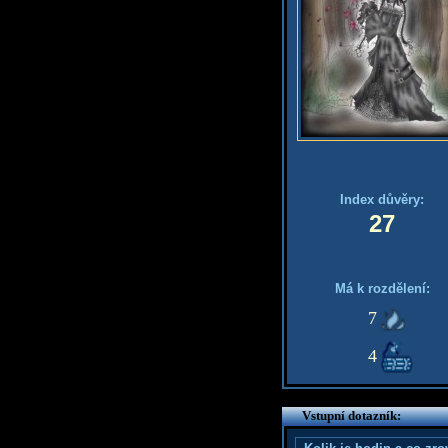
Index důvěry:
27
Má k rozdělení:
7
4
Vstupní dotazník: