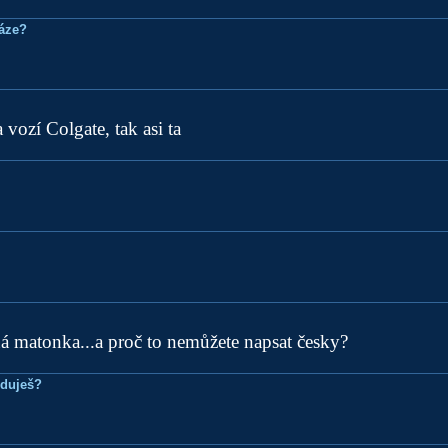
ráze?
a vozí Colgate, tak asi ta
 matonka...a proč to nemůžete napsat česky?
eduješ?