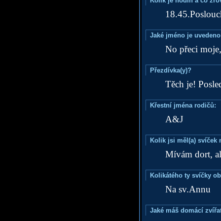
Kolik je hodin a co zr
18.45.Poslouc
Jaké jméno je uvedeno
No přeci moje,
Přezdívka(y)?
Těch je! Posled
Křestní jména rodičů:
A&J
Kolik jsi měl(a) svíče
Mívám dort, al
Kolikátého ty svíčky o
Na sv.Annu
Jaké máš domácí zvířat