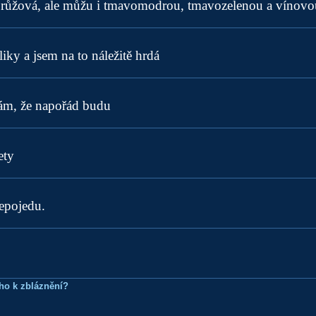
a růžová, ale můžu i tmavomodrou, tmavozelenou a vínovo
iky a jsem na to náležitě hrdá
ám, že napořád budu
ety
epojedu.
ho k zbláznění?