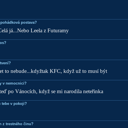
 pohádková postava?
Celá já...Nebo Leela z Futuramy
ros?
tvení?
et to nebude...kdyžtak KFC, když už to musí být
dy v nemocnici?
teď po Vánocích, když se mi narodila neteřinka
 tebe v pokoji?
n z trestného činu?