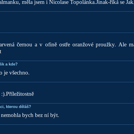
almanku, měla jsem i Nicolase Topolánka.Jinak-říká se JakÁ
rvená černou a v ofině ostře oranžové proužky. Ale 
t
lik a kde?
to je všechno.
:).Příležitostně
ci, kterou děláš?
, nemohla bych bez ní být.