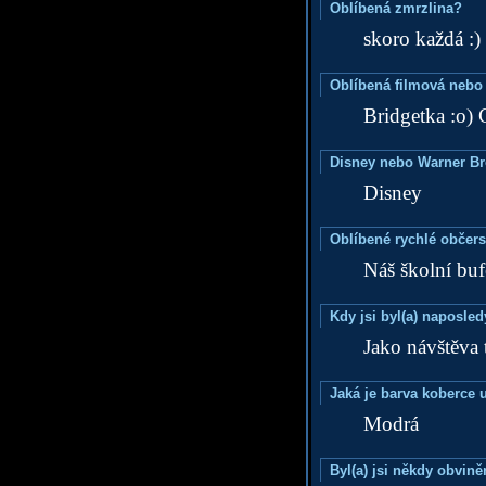
Oblíbená zmrzlina?
skoro každá :)
Oblíbená filmová nebo
Bridgetka :o) 
Disney nebo Warner B
Disney
Oblíbené rychlé občers
Náš školní buf
Kdy jsi byl(a) naposle
Jako návštěva 
Jaká je barva koberce u
Modrá
Byl(a) jsi někdy obvině