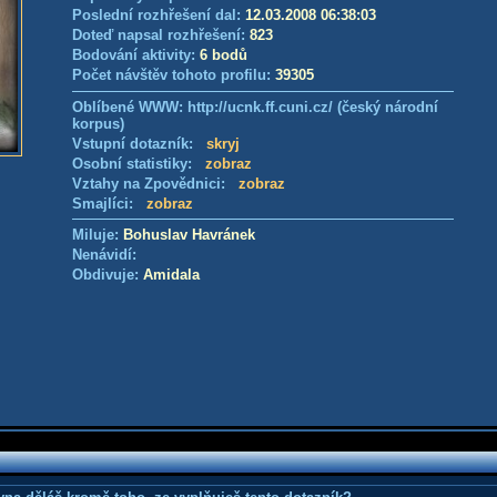
Poslední rozhřešení dal:
12.03.2008 06:38:03
Doteď napsal rozhřešení:
823
Bodování aktivity:
6 bodů
Počet návštěv tohoto profilu:
39305
Oblíbené WWW: http://ucnk.ff.cuni.cz/ (český národní
korpus)
Vstupní dotazník:
skryj
Osobní statistiky:
zobraz
Vztahy na Zpovědnici:
zobraz
Smajlíci:
zobraz
Miluje:
Bohuslav Havránek
Nenávidí:
Obdivuje:
Amidala