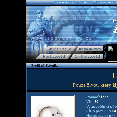
REGISTRACE
TABLO
STATISTIKA
Profil návštěvníka
L
" Pouze život, který ži
Pohlaví:
žena
Věk:
30
Ve zpovědnici půs
Číslo profilu:
3604
Naposledy se přihl