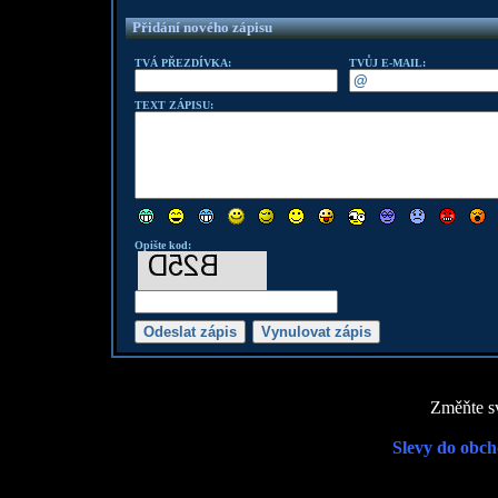
Přidání nového zápisu
TVÁ PŘEZDÍVKA:
TVŮJ E-MAIL:
TEXT ZÁPISU:
Opište kod:
Změňte sv
Slevy do obch