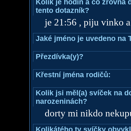
Kolik je hodin a co zrovna 
tento dotazník?
je 21:56 , piju vinko 
Jaké jméno je uvedeno na 
Přezdívka(y)?
Křestní jména rodičů:
Kolik jsi měl(a) svíček na 
narozeninách?
dorty mi nikdo nekup
Kolikátého ty svíčky obvyk