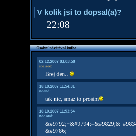
V kolik jsi to dopsal(a)?
22:08
Osobní návštěvní kniha
02.12.2007 03:03:50
spaisee
:
Brej den..
18.10.2007 11:54:31
noand:
tak nic, smaz to prosim
18.10.2007 11:53:54
noc and:
&#9792;+&#9794;=&#9829;& #9834
&#9786;