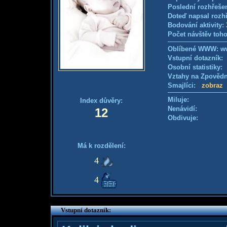
Poslední rozhřešen
Doteď napsal rozh
Bodování aktivity:
Počet návštěv toho
Oblíbené WWW: ww
Vstupní dotazník
Osobní statistiky
Vztahy na Zpověd
Smajlíci:
zobraz
Miluje:
Index důvěry:
Nenávidí:
12
Obdivuje:
Má k rozdělení:
4
4
Vstupní dotazník: