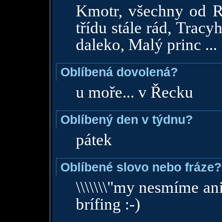
Kmotr, všechny od 
třídu stále rád, Tracy
daleko, Malý princ ...
Oblíbená dovolená?
u moře... v Řecku
Oblíbený den v týdnu?
pátek
Oblíbené slovo nebo fráze?
\\\\\\\"my nesmíme ani
brífing :-)