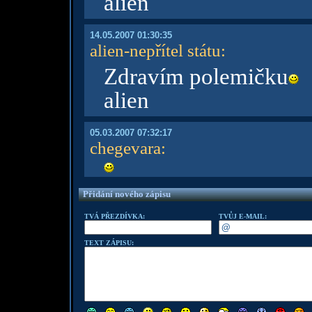
alien
14.05.2007 01:30:35
alien-nepřítel státu
:
Zdravím polemičku
alien
05.03.2007 07:32:17
chegevara
:
Přidání nového zápisu
TVÁ PŘEZDÍVKA:
TVŮJ E-MAIL:
TEXT ZÁPISU: