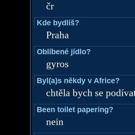
čr
Kde bydlíš?
Praha
Oblíbené jídlo?
gyros
Byl(a)s někdy v Africe?
chtěla bych se podíva
Been toilet papering?
nein