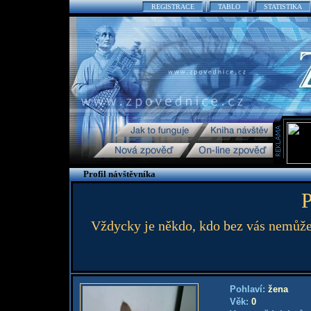
REGISTRACE
TABLO
STATISTIKA
Profil návštěvníka
P
Vždycky je někdo, kdo bez vás nemůže e
Pohlaví:
žena
Věk:
0