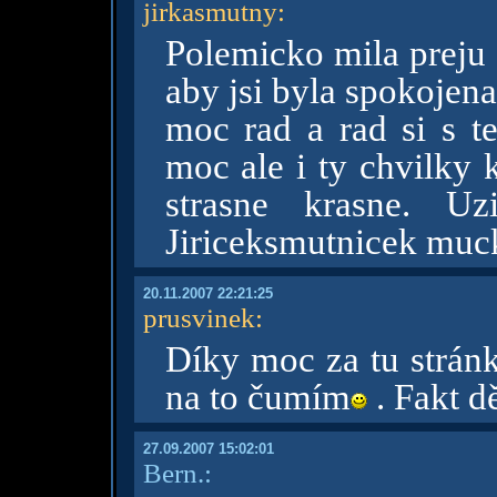
jirkasmutny
:
Polemicko mila preju 
aby jsi byla spokojena
moc rad a rad si s 
moc ale i ty chvilky 
strasne krasne. Uz
Jiriceksmutnicek mu
20.11.2007 22:21:25
prusvinek
:
Díky moc za tu stránku
na to čumím
. Fakt d
27.09.2007 15:02:01
Bern.: