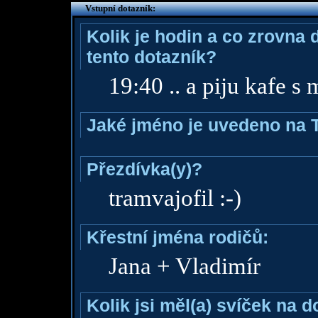
Vstupní dotazník:
Kolik je hodin a co zrovna 
tento dotazník?
19:40 .. a piju kafe s
Jaké jméno je uvedeno na 
Přezdívka(y)?
tramvajofil :-)
Křestní jména rodičů:
Jana + Vladimír
Kolik jsi měl(a) svíček na 