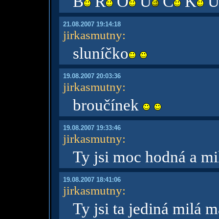
B
R
O
U
Č
K
21.08.2007 19:14:18
jirkasmutny
:
sluníčko
19.08.2007 20:03:36
jirkasmutny
:
broučínek
19.08.2007 19:33:46
jirkasmutny
:
Ty jsi moc hodná a mi
19.08.2007 18:41:06
jirkasmutny
:
Ty jsi ta jediná milá 