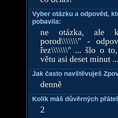
Vyber otázku a odpověd, kte
pobavila:
ne otázka, ale kon
porod\\\\\\\" - odpov
řez\\\\\\\" ... šlo o 
větu asi deset minut ....
Jak často navštěvuješ Zpo
denně
Kolik máš důvěrných přáte
2