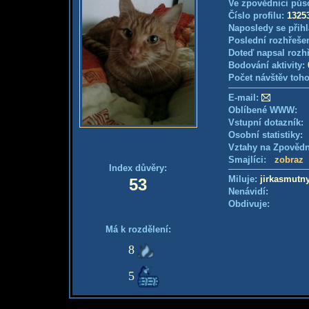
Ve zpovědnici půs
Číslo profilu:
1325
Naposledy se přihl
Poslední rozhřešen
Doteď napsal rozh
Bodování aktivity:
Počet návštěv toho
E-mail:
Oblíbené WWW:
Vstupní dotazník
Osobní statistiky
Vztahy na Zpověd
Smajlíci:
zobraz
Index důvěry:
Miluje:
jirkasmutn
53
Nenávidí:
Obdivuje:
Má k rozdělení:
8
5