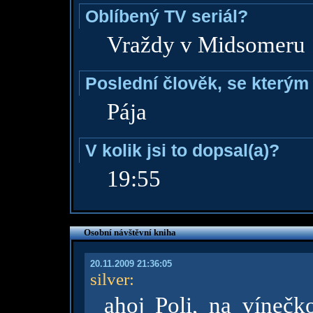
Oblíbený TV seriál?
Vraždy v Midsomeru
Poslední člověk, se kterým 
Pája
V kolik jsi to dopsal(a)?
19:55
Osobní návštěvní kniha
20.11.2009 21:36:05
silver
:
ahoj Poli, na víneč