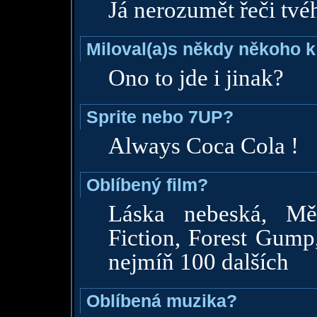
Já nerozumět řeči tv
Miloval(a)s někdy někoho k
Ono to jde i jinak?
Sprite nebo 7UP?
Always Coca Cola !
Oblíbený film?
Láska nebeská, Mě
Fiction, Forest Gump
nejmíň 100 dalších
Oblíbená muzika?