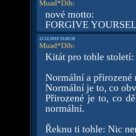
Muad*Dib
:
nové motto:
FORGIVE YOURSE
13.12.2019 15:20:30
Muad*Dib
:
Kitát pro tohle století:
Normální a přirozené n
Normální je to, co ob
Přirozené je to, co d
normální.
Řeknu ti tohle: Nic nen