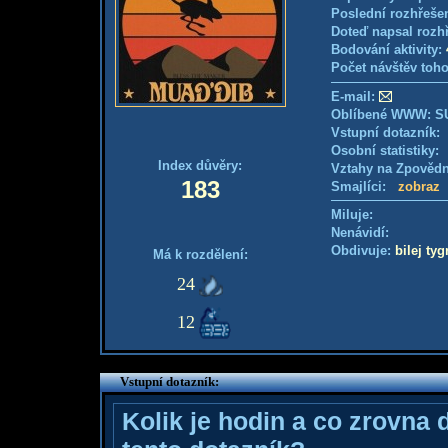
Poslední rozhřešen
Doteď napsal rozh
Bodování aktivity:
Počet návštěv toho
E-mail:
Oblíbené WWW: 
Vstupní dotazník
Osobní statistiky
Index důvěry:
Vztahy na Zpověd
183
Smajlíci:
zobraz
Miluje:
Nenávidí:
Obdivuje:
bilej tyg
Má k rozdělení:
24
12
Vstupní dotazník:
Kolik je hodin a co zrovna 