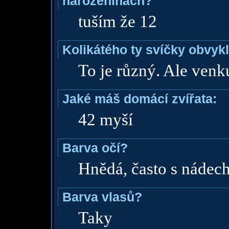
narozeninách?
tuším že 12
Kolikátého ty svíčky obvyk
To je různý. Ale venk
Jaké máš domácí zvířata:
42 myší
Barva očí?
Hnědá, často s nádec
Barva vlasů?
Taky