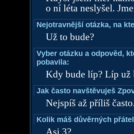
o ní léta neslyšel. Jm
Nejotravnější otázka, na kte
Už to bude?
Vyber otázku a odpověd, kte
pobavila:
Kdy bude líp? Líp už 
Jak často navštěvuješ Zpo
Nejspíš až příliš často
Kolik máš důvěrných přáte
Asi 3?