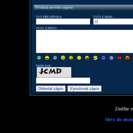
Přidání nového zápisu
TVÁ PŘEZDÍVKA:
TVŮJ E-MAIL:
TEXT ZÁPISU:
Opište kod:
Změňte sv
Slevy do obch