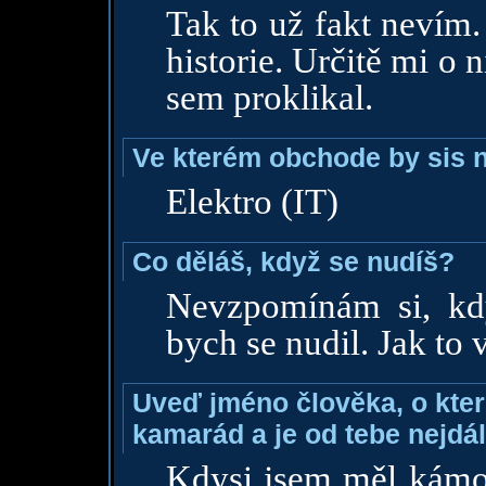
Tak to už fakt nevím.
historie. Určitě mi o 
sem proklikal.
Ve kterém obchode by sis n
Elektro (IT)
Co děláš, když se nudíš?
Nevzpomínám si, kdy
bych se nudil. Jak to
Uveď jméno člověka, o které
kamarád a je od tebe nejdál
Kdysi jsem měl kámoš