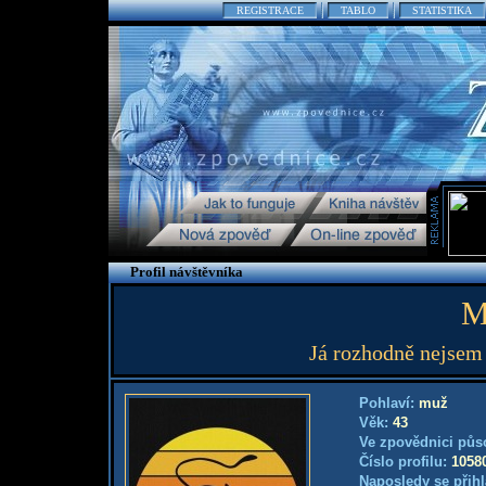
REGISTRACE
TABLO
STATISTIKA
Profil návštěvníka
M
Já rozhodně nejsem 
Pohlaví:
muž
Věk:
43
Ve zpovědnici půs
Číslo profilu:
1058
Naposledy se přihl