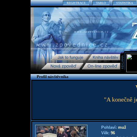
REGISTRACE
TABLO
STATISTIKA
Profil návštěvníka
"A konečně j
Pohlaví:
muž
Věk:
96