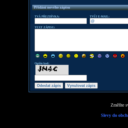
Přidání nového zápisu
TVÁ PŘEZDÍVKA:
TVŮJ E-MAIL:
TEXT ZÁPISU:
Opište kod:
Změňte sv
Slevy do obch