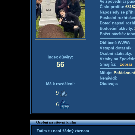
Ve zpovědnici půs
Číslo profilu:
6318
Naposledy se přihl
Poslední rozhřešen
Doteď napsal rozh
Bodování aktivity:
Počet návštěv toho
Oblíbené WWW:
Vstupní dotazník
Osobní statistiky
Index důvěry:
Vztahy na Zpověd
56
Smajlíci:
zobraz
Miluje:
Pořád-se-n
Nenávidí:
Obdivuje:
Má k rozdělení:
9
6
Osobní návštěvní kniha
Zatím tu není žádný záznam