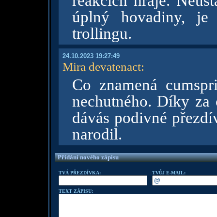
reakcích hraje. Neust
úplný hovadiny, je 
trollingu.
24.10.2023 19:27:49
Mira devatenact
:
Co znamená cumspri
nechutného. Díky za o
dávás podivné přezdív
narodil.
Přidání nového zápisu
TVÁ PŘEZDÍVKA:
TVŮJ E-MAIL:
TEXT ZÁPISU: