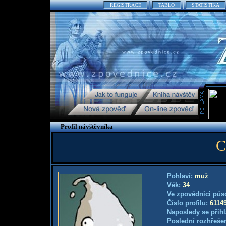
REGISTRACE
TABLO
STATISTIKA
Profil návštěvníka
C
Pohlaví:
muž
Věk:
34
Ve zpovědnici půs
Číslo profilu:
6114
Naposledy se přihl
Poslední rozhřešen