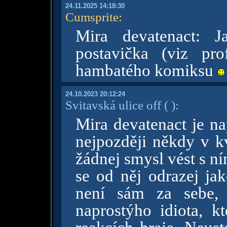
24.11.2025 14:18:30
Cumsprite
:
Mira devatenact: J
postavička (viz pr
hambatého komiksu
24.10.2023 20:12:24
Svitavská ulice off
( )
:
Mira devatenact je na
nejpozději někdy v k
žádnej smysl vést s n
se od něj odrazej jak
není sám za sebe, 
naprostýho idiota, k