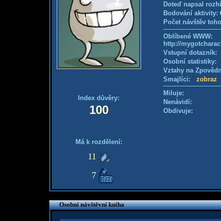
Doteď napsal rozh
Bodování aktivity:
Počet návštěv toho
Oblíbené WWW:
http://mygotchar
Vstupní dotazník
Osobní statistiky
Vztahy na Zpověd
Smajlíci:
zobraz
Miluje:
Index důvěry:
Nenávidí:
100
Obdivuje:
Má k rozdělení:
11
7
Osobní návštěvní kniha