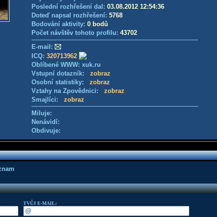
Poslední rozhřešení dal:
03.08.2012 12:54:36
Doteď napsal rozhřešení:
5768
Bodování aktivity:
0 bodů
Počet návštěv tohoto profilu:
43702
E-mail:
ICQ:
320713962
Oblíbené WWW: xuk.ru
Vstupní dotazník:
zobraz
Osobní statistiky:
zobraz
Vztahy na Zpovědnici:
zobraz
Smajlíci:
zobraz
Miluje:
Nenávidí:
Obdivuje:
áznam
TVŮJ E-MAIL: