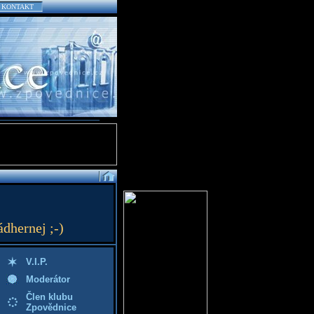
KONTAKT
ádhernej ;-)
V.I.P.
Moderátor
Člen klubu
Zpovědnice