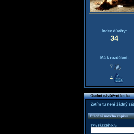
Index důvěry:
34
Má k rozdělení:
7
4
Osobní návštěvní kniha
Zatím tu není žádný z
Přidání nového zápisu
TVÁ PŘEZDÍVKA: