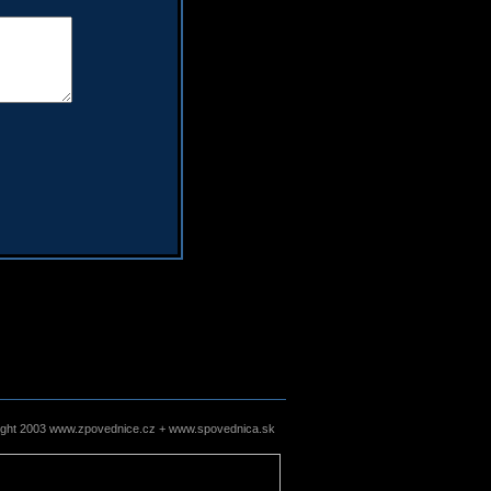
ight 2003 www.zpovednice.cz + www.spovednica.sk