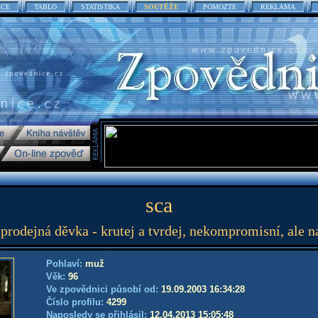
ACE
TABLO
STATISTIKA
SOUTĚŽE
POMOZTE
REKLAMA
sca
 prodejná děvka - krutej a tvrdej, nekompromisní, ale n
Pohlaví:
muž
Věk:
96
Ve zpovědnici působí od:
19.09.2003 16:34:28
Číslo profilu:
4299
Naposledy se přihlásil:
12.04.2013 15:05:48