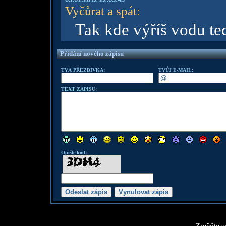
Vyčůrat a spát
:
Tak kde výříš vodu t
Přidání nového zápisu
TVÁ PŘEZDÍVKA:
TVŮJ E-MAIL:
TEXT ZÁPISU:
Opište kod: