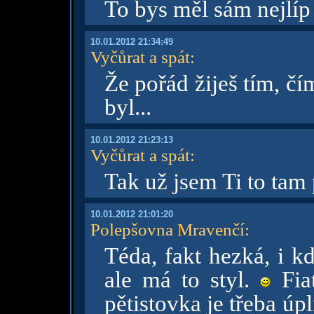
To bys měl sám nejlíp 
10.01.2012 21:34:49
Vyčůrat a spát
:
Že pořád žiješ tím, čím 
byl...
10.01.2012 21:23:13
Vyčůrat a spát
:
Tak už jsem Ti to tam 
10.01.2012 21:01:20
Polepšovna Mravenčí
:
Téda, fakt hezká, i k
ale má to styl.
Fiat
pětistovka je třeba úpl