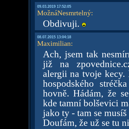
09.03.2019 17:52:05
MožnáNesmrtelný
:
Obdivuji.
08.07.2015 13:04:18
Maximilian
:
Ach, jsem tak nesmírn
již na zpovednice.
alergii na tvoje kecy
hospodského stréčk
hovně. Hádám, že ses
kde tamní bolševici m
jako ty - tam se musíš 
Doufám, že už se tu n