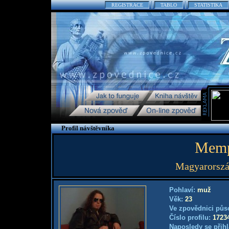
REGISTRACE
TABLO
STATISTIKA
Profil návštěvníka
Memp
Magyarorszá
Pohlaví:
muž
Věk:
23
Ve zpovědnici půs
Číslo profilu:
1723
Naposledy se přihl