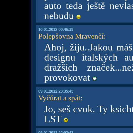
auto teda ještě nevla
nebudu
10.01.2012 00:46:39
Polepšovna Mravenčí
:
Ahoj, žiju..Jakou máš
designu italských a
dražších značek...
provokovat
09.01.2012 23:35:45
Vyčůrat a spát
:
Jo, seš cvok. Ty ksic
LST
09.01.2012 22:03:43