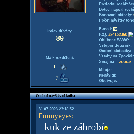
Poslední rozhřešen
Doteď napsal rozh
Bodování aktivity:
Počet návštěv toho
E-mail:
Index důvěry:
ICQ:
324152360
89
Oblíbené WWW:
Vstupní dotazník
Osobní statistiky
Vztahy na Zpověd
Má k rozdělení:
Smajlíci:
zobraz
11
Miluje:
Nenávidí:
7
Obdivuje:
Osobní návštěvní kniha
31.07.2023 23:18:52
Funnyeyes
:
kuk ze záhrobí