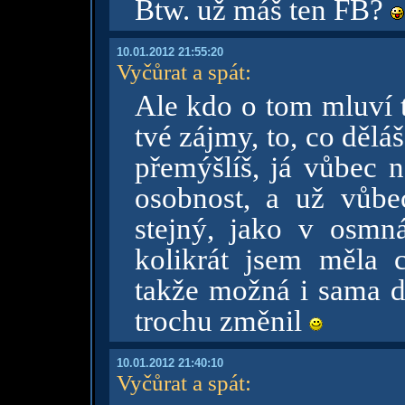
Btw. už máš ten FB?
10.01.2012 21:55:20
Vyčůrat a spát
:
Ale kdo o tom mluví t
tvé zájmy, to, co dělá
přemýšlíš, já vůbec 
osobnost, a už vůbe
stejný, jako v osmná
kolikrát jsem měla
takže možná i sama d
trochu změnil
10.01.2012 21:40:10
Vyčůrat a spát
: