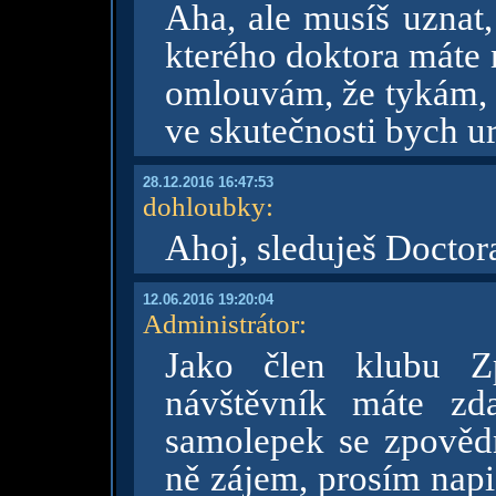
Aha, ale musíš uznat,
kterého doktora máte n
omlouvám, že tykám, j
ve skutečnosti bych u
28.12.2016 16:47:53
dohloubky
:
Ahoj, sleduješ Docto
12.06.2016 19:20:04
Administrátor
:
Jako člen klubu Z
návštěvník máte zd
samolepek se zpovědn
ně zájem, prosím napi