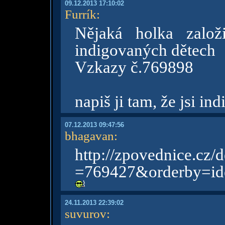
09.12.2013 17:10:02
Furrík
:
Nějaká holka založ
indigovaných dětech
Vzkazy č.769898
napiš ji tam, že jsi in
07.12.2013 09:47:56
bhagavan
:
http://zpovednice.cz/d
=769427&orderby=id
24.11.2013 22:39:02
suvurov
: