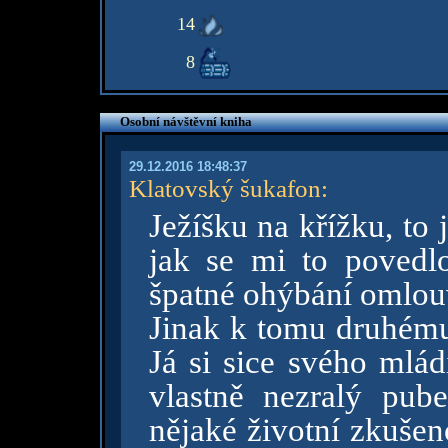
14
8
Osobní návštěvní kniha
29.12.2016 18:48:37
Klatovský šukafon
:
Ježíšku na křížku, to 
jak se mi to povedl
špatné ohýbání omlo
Jinak k tomu druhému 
Já si sice svého mlá
vlastně nezralý pub
nějaké životní zkušen