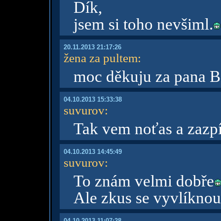
Dík,
jsem si toho nevšiml.
20.11.2013 21:17:26
žena za pultem
:
moc děkuju za pana 
04.10.2013 15:33:38
suvurov
:
Tak vem noťas a zazp
04.10.2013 14:45:49
suvurov
:
To znám velmi dobře
Ale zkus se vyvlíknou
04.10.2013 11:07:28