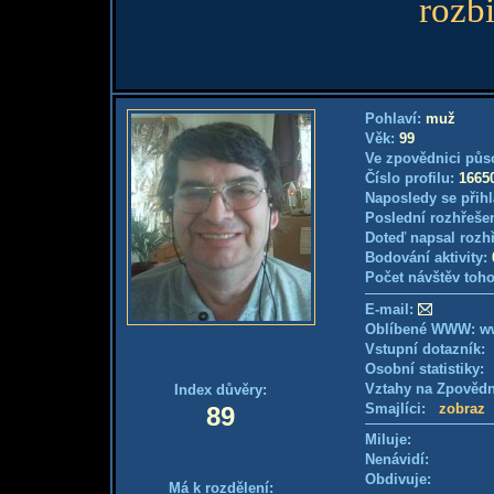
rozb
Pohlaví:
muž
Věk:
99
Ve zpovědnici půs
Číslo profilu:
1665
Naposledy se přihl
Poslední rozhřešen
Doteď napsal rozh
Bodování aktivity:
Počet návštěv toho
E-mail:
Oblíbené WWW: w
Vstupní dotazník
Osobní statistiky
Vztahy na Zpověd
Index důvěry:
Smajlíci:
zobraz
89
Miluje:
Nenávidí:
Obdivuje:
Má k rozdělení: