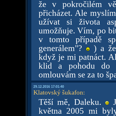
že v pokročilém vě
přicházet. Ale myslím
užívat si života a
umožňuje. Vím, po bi
v tomto případě sp
generálem"?
) a že
když je mi patnáct. Al
klid a pohodu do
omlouvám se za to šp
29.12.2016 17:01:40
Klatovský šukafon
:
Těší mě, Daleku.
J
května 2005 mi byly