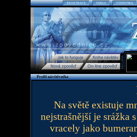
REGISTRACE
TABLO
STATISTIKA
Profil návštěvníka
Na světě existuje mn
nejstrašnější je srážk
vracely jako bumerang