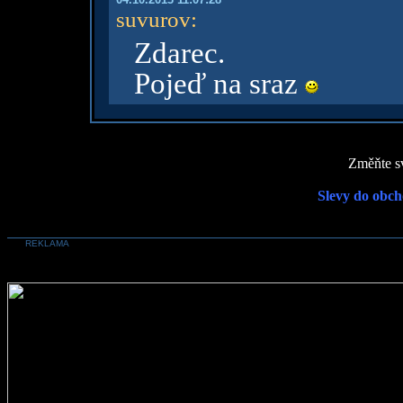
suvurov
:
Zdarec.
Pojeď na sraz
Změňte sv
Slevy do obch
REKLAMA