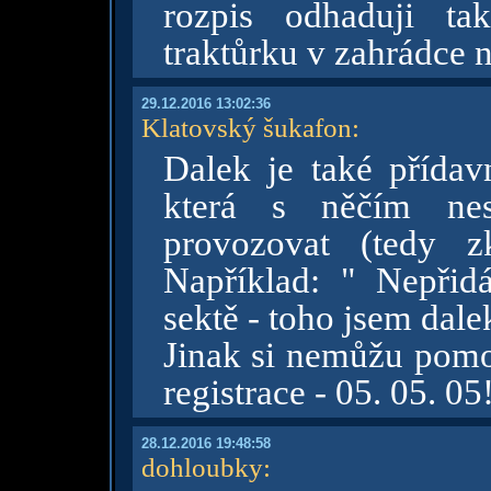
rozpis odhaduji ta
traktůrku v zahrádce 
29.12.2016 13:02:36
Klatovský šukafon
:
Dalek je také přídav
která s něčím nes
provozovat (tedy z
Například: " Nepři
sektě - toho jsem dale
Jinak si nemůžu pomo
registrace - 05. 05. 05
28.12.2016 19:48:58
dohloubky
: