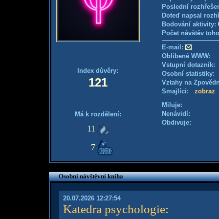
Poslední rozhřešen
Doteď napsal rozh
Bodování aktivity:
Počet návštěv toho
E-mail:
Oblíbené WWW:
Vstupní dotazník
Index důvěry:
Osobní statistiky
121
Vztahy na Zpověd
Smajlíci:
zobraz
Miluje:
Nenávidí:
Má k rozdělení:
Obdivuje:
11
7
Osobní návštěvní kniha
20.07.2026 12:27:54
Katedra psychologie
: