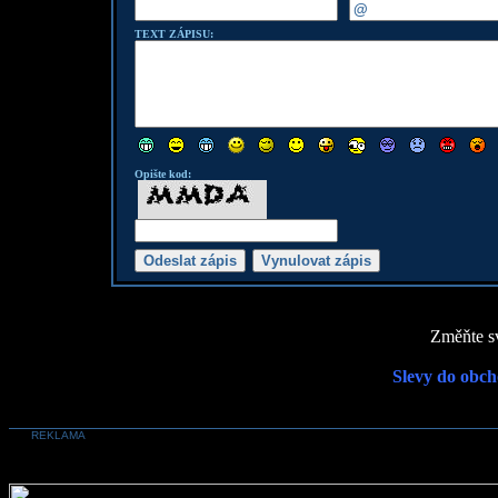
TEXT ZÁPISU:
Opište kod:
Změňte sv
Slevy do obch
REKLAMA