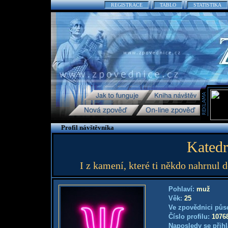
REGISTRACE
TABLO
STATISTIKA
Profil návštěvníka
Katedr
I z kamení, které ti někdo nahrnul d
Pohlaví:
muž
Věk:
25
Ve zpovědnici půs
Číslo profilu:
1076
Naposledy se přihl