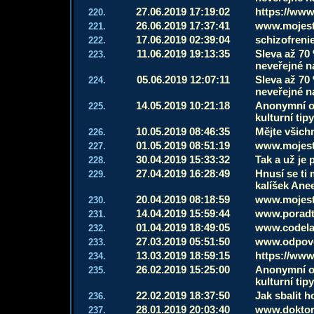
27.06.2019 17:19:02
https://www
220.
26.06.2019 17:37:41
www.mojest
221.
17.06.2019 02:39:04
schizofreni
222.
11.06.2019 19:13:35
Sleva až 70 
223.
neveřejné n
05.06.2019 12:07:11
Sleva až 70 
224.
neveřejné n
14.05.2019 10:21:18
Anonymní on
225.
kulturní ti
10.05.2019 08:46:35
Mějte všich
226.
01.05.2019 08:51:19
www.mojest
227.
30.04.2019 15:33:32
Tak a už je 
228.
27.04.2019 16:28:49
Hnusí se ti
229.
kalíšek Anee
20.04.2019 08:18:59
www.mojest
230.
14.04.2019 15:59:44
www.poradt
231.
01.04.2019 18:49:05
www.codela
232.
27.03.2019 05:51:50
www.odpove
233.
13.03.2019 18:59:15
https://www
234.
26.02.2019 15:25:00
Anonymní on
235.
kulturní ti
22.02.2019 18:37:50
Jak sbalit h
236.
28.01.2019 20:03:40
www.doktork
237.