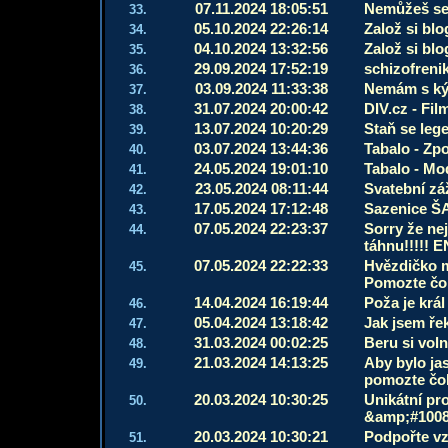
07.11.2024 18:05:51
Nemůžeš se
33.
05.10.2024 22:26:14
Založ si blo
34.
04.10.2024 13:32:56
Založ si blo
35.
29.09.2024 17:52:19
schizofreni
36.
03.09.2024 11:33:38
Nemám s ký
37.
31.07.2024 20:00:42
DIV.cz - Fil
38.
13.07.2024 10:20:29
Staň se leg
39.
03.07.2024 13:44:36
Tabalo - Zp
40.
24.05.2024 19:01:10
Tabalo - Mo
41.
23.05.2024 08:11:44
Svatební zá
42.
17.05.2024 17:12:48
Sazenice 
43.
07.05.2024 22:23:37
Sorry že ne
44.
táhnu!!!!! 
07.05.2024 22:22:33
Hvězdičko m
45.
Pomozte čo
14.04.2024 16:19:44
Poža je krá
46.
05.04.2024 13:18:42
Jak jsem řek
47.
31.03.2024 00:02:25
Beru si voln
48.
21.03.2024 14:13:25
Aby bylo jas
49.
pomozte čo
20.03.2024 10:30:25
Unikátní pro
50.
&amp;#1008
20.03.2024 10:30:21
Podpořte vzn
51.