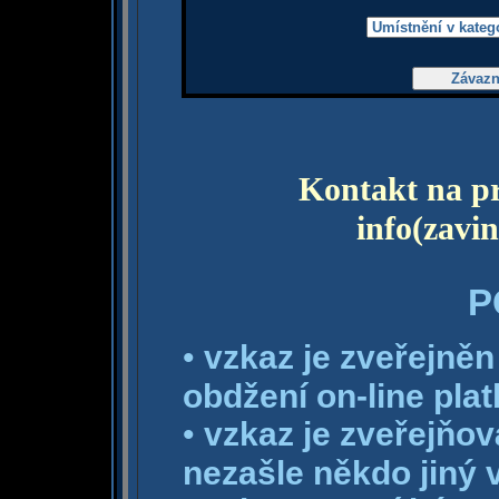
Kontakt na pr
info(zavi
P
•
vzkaz je zveřejně
obdžení on-line pla
•
vzkaz je zveřejňo
nezašle někdo jiný 