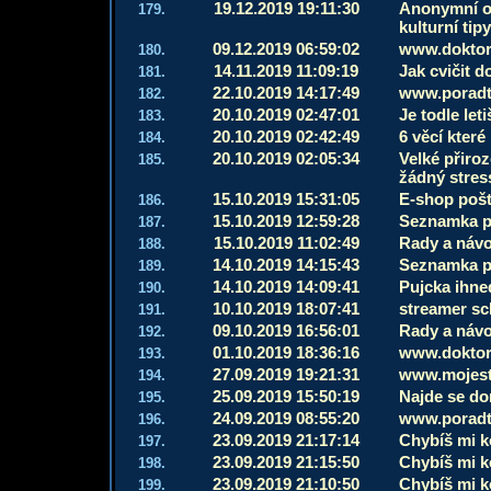
19.12.2019 19:11:30
Anonymní on
179.
kulturní ti
09.12.2019 06:59:02
www.doktor
180.
14.11.2019 11:09:19
Jak cvičit 
181.
22.10.2019 14:17:49
www.poradt
182.
20.10.2019 02:47:01
Je todle let
183.
20.10.2019 02:42:49
6 věcí které
184.
20.10.2019 02:05:34
Velké přiro
185.
žádný stres
15.10.2019 15:31:05
E-shop poš
186.
15.10.2019 12:59:28
Seznamka p
187.
15.10.2019 11:02:49
Rady a náv
188.
14.10.2019 14:15:43
Seznamka p
189.
14.10.2019 14:09:41
Pujcka ihne
190.
10.10.2019 18:07:41
streamer sch
191.
09.10.2019 16:56:01
Rady a náv
192.
01.10.2019 18:36:16
www.doktor
193.
27.09.2019 19:21:31
www.mojest
194.
25.09.2019 15:50:19
Najde se dom
195.
24.09.2019 08:55:20
www.poradt
196.
23.09.2019 21:17:14
Chybíš mi ko
197.
23.09.2019 21:15:50
Chybíš mi ko
198.
23.09.2019 21:10:50
Chybíš mi ko
199.