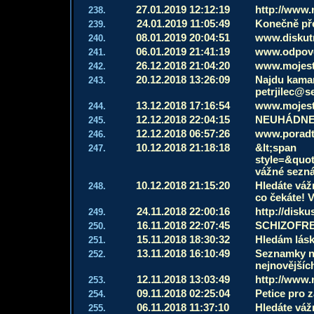
27.01.2019 12:12:19
http://www.
238.
24.01.2019 11:05:49
Konečně pře
239.
08.01.2019 20:04:51
www.diskutn
240.
06.01.2019 21:41:19
www.odpove
241.
26.12.2018 21:04:20
www.mojest
242.
20.12.2018 13:26:09
Najdu kamar
243.
petrjilec@s
13.12.2018 17:16:54
www.mojest
244.
12.12.2018 22:04:15
NEUHÁDNEŠ
245.
12.12.2018 06:57:26
www.poradt
246.
10.12.2018 21:18:18
&lt;span
247.
style=&quot
vážné sezn
10.12.2018 21:15:20
Hledáte váž
248.
co čekáte! 
24.11.2018 22:00:16
http://disku
249.
16.11.2018 22:07:45
SCHIZOFRE
250.
15.11.2018 18:30:32
Hledám lásk
251.
13.11.2018 16:10:49
Seznamky n
252.
nejnovějších
12.11.2018 13:03:49
http://www.
253.
09.11.2018 02:25:04
Petice pro 
254.
06.11.2018 11:37:10
Hledáte váž
255.