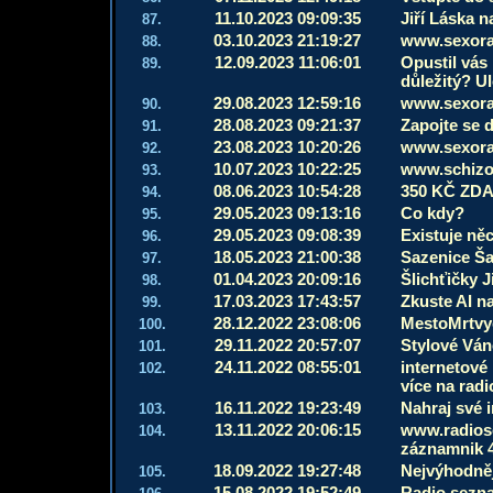
11.10.2023 09:09:35
Jiří Láska 
87.
03.10.2023 21:19:27
www.sexora.
88.
12.09.2023 11:06:01
Opustil vás
89.
důležitý? Ul
29.08.2023 12:59:16
www.sexora.
90.
28.08.2023 09:21:37
Zapojte se 
91.
23.08.2023 10:20:26
www.sexora.
92.
10.07.2023 10:22:25
www.schizof
93.
08.06.2023 10:54:28
350 KČ ZD
94.
29.05.2023 09:13:16
Co kdy?
95.
29.05.2023 09:08:39
Existuje něc
96.
18.05.2023 21:00:38
Sazenice Š
97.
01.04.2023 20:09:16
Šlichťičky 
98.
17.03.2023 17:43:57
Zkuste AI n
99.
28.12.2022 23:08:06
MestoMrtvyc
100.
29.11.2022 20:57:07
Stylové Ván
101.
24.11.2022 08:55:01
internetové
102.
více na rad
16.11.2022 19:23:49
Nahraj své i
103.
13.11.2022 20:06:15
www.radiose
104.
záznamnik 
18.09.2022 19:27:48
Nejvýhodněj
105.
15.08.2022 19:52:49
Radio sezn