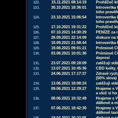
15.11.2021 08:14:19
Prohlížeč k
122.
30.10.2021 18:36:01
Introvertka 
123.
toho pravého
23.10.2021 15:06:54
Introvertka 
124.
toho pravého
17.10.2021 19:31:22
Prohlížeč k
125.
07.10.2021 14:30:29
PENÍZE za 
126.
26.09.2021 22:14:09
diskuze na 
127.
18.09.2021 21:58:44
Introvertka 
128.
19.08.2021 09:01:21
Prémiové C
129.
03.08.2021 10:01:36
Prémiové CB
130.
depresí
23.07.2021 09:18:09
zatěžuji st
131.
13.07.2021 10:45:36
CBD květy, C
132.
24.06.2021 17:17:37
Zdravé ryc
133.
(50% sleva)
13.06.2021 18:08:24
zatěžuji st
134.
09.06.2021 12:29:27
Hrajeme s Vá
135.
a ulož si h
08.06.2021 10:32:49
Hrajeme s Vá
136.
dálkové a m
07.06.2021 18:42:30
Hrajeme s Vá
137.
dálkové taxi
19.04.2021 20:22:05
diskuze o sc
138.