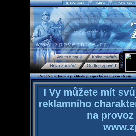
REGISTRACE
TABLO
STATISTIKA
ON-LINE vzkazy v přehledu příspěvků na hlavní straně
I Vy můžete mít svůj
reklamního charakter
na provoz 
www.z