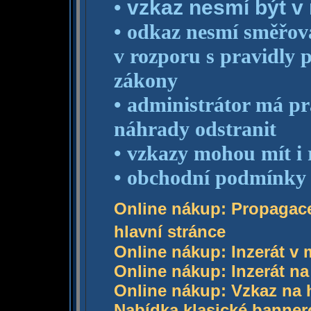
•
vzkaz nesmí být v 
• odkaz nesmí směřova
v rozporu s pravidly 
zákony
•
administrátor má pr
náhrady odstranit
•
vzkazy mohou mít i 
•
obchodní podmínky 
Online nákup: Propagac
hlavní stránce
Online nákup: Inzerát v 
Online nákup: Inzerát na
Online nákup: Vzkaz na h
Nabídka klasické banne