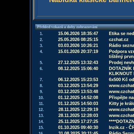
Přehled vzkazů a doby zobrazování
15.06.2026 18:35:47
Etika se ned
1.
25.05.2026 08:25:15
czchat.cz
2.
03.03.2026 10:26:21
Rádio sezn
3.
15.01.2026 20:37:19
Podpora vzn
4.
tištěný prvn
27.12.2025 13:32:43
Prodej nevh
5.
08.12.2025 15:06:40
DOTAZNÍK
6.
KLIKNOUT 
06.12.2025 15:23:53
6x500 Kč o
7.
03.12.2025 13:54:29
www.czchat.
8.
03.12.2025 13:53:48
www.czchat.
9.
01.12.2025 14:52:08
Přispějte na
10.
01.12.2025 14:50:03
Kitty je kr
11.
28.11.2025 12:29:19
www.czchat.
12.
28.11.2025 12:28:03
www.czchat.
13.
25.11.2025 17:27:25
****DOTAZ
14.
01.10.2025 09:40:30
Inzik.cz - Č
15.
31.08.2025 20:11:45
Rádio Sezn
16.