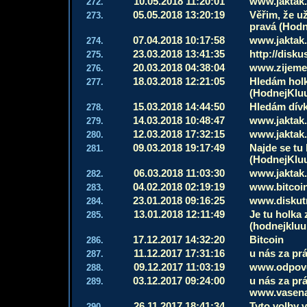
10.05.2018 11:20:01
www.jaktak
272.
05.05.2018 13:20:19
Věřim, že už
273.
pravá (Hod
07.04.2018 10:17:58
www.jaktak
274.
23.03.2018 13:41:35
http://disku
275.
20.03.2018 04:38:04
www.zijeme
276.
18.03.2018 12:21:05
Hledám holku
277.
(HodnejKlu
15.03.2018 14:44:50
Hledám dívk
278.
14.03.2018 10:48:47
www.jaktak
279.
12.03.2018 17:32:15
www.jaktak
280.
09.03.2018 19:17:49
Najde se tu 
281.
(HodnejKlu
06.03.2018 11:03:30
www.jaktak
282.
04.02.2018 02:19:19
www.bitcoin
283.
23.01.2018 09:16:25
www.diskutn
284.
13.01.2018 12:11:49
Je tu holka 
285.
(hodnejklu
17.12.2017 14:32:20
Bitcoin
286.
11.12.2017 17:31:16
u nás za pr
287.
09.12.2017 11:03:19
www.odpove
288.
03.12.2017 09:24:00
u nás za prá
289.
www.vasena
26.11.2017 18:41:34
Tyto volby v
290.