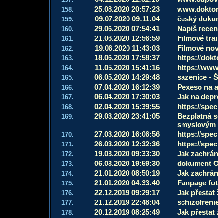
25.08.2020 20:57:23
www.doktor
158.
09.07.2020 09:11:04
český dokum
159.
29.06.2020 07:54:41
Napiš recenz
160.
21.06.2020 12:56:59
Filmové tra
161.
19.06.2020 11:43:03
Filmové nov
162.
18.06.2020 17:58:37
https://dok
163.
11.05.2020 15:41:16
https://www
164.
06.05.2020 14:29:48
sazenice - 
165.
07.04.2020 16:12:39
Pexeso na a
166.
06.04.2020 17:30:03
Jak na depr
167.
02.04.2020 15:39:55
https://spec
168.
29.03.2020 23:41:05
Bezplatná s
169.
smyslovým 
27.03.2020 16:06:56
https://spec
170.
26.03.2020 12:32:36
https://spec
171.
19.03.2020 09:33:30
Jak zachrán
172.
06.03.2020 19:59:30
dokument Ot
173.
21.01.2020 08:50:19
Jak zachrán
174.
21.01.2020 04:33:40
Fanpage fot
175.
22.12.2019 09:29:17
Jak přestat ž
176.
21.12.2019 22:48:04
schizofreni
177.
20.12.2019 08:25:49
Jak přestat ž
178.