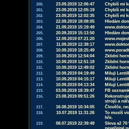
23.09.2019 12:06:47
Chybíš mi ko
200.
23.09.2019 12:05:19
Chybíš mi ko
201.
23.09.2019 12:02:35
Chybíš mi ko
202.
22.09.2019 18:08:05
Hledám domin
203.
21.09.2019 15:19:49
www.doktor
204.
20.09.2019 15:13:50
Hledám domin
205.
12.09.2019 07:21:20
www.mojest
206.
11.09.2019 12:38:17
www.doktor
207.
10.09.2019 18:25:49
www.poradt
208.
10.09.2019 12:54:04
Zklidni hor
209.
10.09.2019 12:51:18
Zklidni hor
210.
10.09.2019 12:49:02
Zklidni hor
211.
10.09.2019 04:19:49
Miluji Lenti
212.
10.09.2019 04:15:17
Miluji Lenti
213.
10.09.2019 04:13:34
Miluji Lenti
214.
03.09.2019 18:39:47
FB seznamka
215.
23.08.2019 09:51:26
Rekonstruje
216.
strojů a nář
16.08.2019 10:34:05
Člověče, ne
217.
10.07.2019 11:31:26
To musíš vi
218.
hře.
08.07.2019 22:39:49
Sleva až 70 
219.
neveřejné n