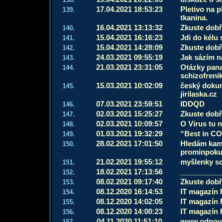
17.04.2021 18:53:23
Pletivo na p
139.
tkanina.
16.04.2021 13:13:32
Zkuste dobře
140.
15.04.2021 16:16:23
Jdi do kélu 
141.
15.04.2021 14:28:09
Zkuste dobře
142.
24.03.2021 09:55:19
Jak sázím na
143.
21.03.2021 23:31:05
Otázky pana
144.
schizofreni
15.03.2021 10:02:09
český dokum
145.
jirilaska.cz
07.03.2021 23:59:51
IDDQD
146.
02.03.2021 15:25:27
Zkuste dobře
147.
02.03.2021 10:09:57
O Virus tu n
148.
01.03.2021 19:32:29
“Best in CO
149.
28.02.2021 17:01:50
Hledám kam
150.
prominpoku
21.02.2021 19:55:12
myšlenky sc
151.
18.02.2021 17:13:56
__________
152.
08.02.2021 09:17:40
Zkuste dobře
153.
08.12.2020 16:14:53
IT magazín 
154.
08.12.2020 14:02:05
IT magazín 
155.
08.12.2020 14:00:23
IT magazín 
156.
04.11.2020 11:51:10
www.odpove
157.