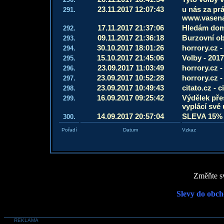
23.11.2017 12:07:43
u nás za prá
291.
www.vasena
17.11.2017 21:37:06
Hledám domi
292.
09.11.2017 21:36:18
Burzovní o
293.
30.10.2017 18:01:26
horrory.cz 
294.
15.10.2017 21:45:06
Volby - 2017
295.
23.09.2017 11:03:49
horrory.cz -
296.
23.09.2017 10:52:28
horrory.cz -
297.
23.09.2017 10:49:43
citato.cz - c
298.
16.09.2017 09:25:42
Výdělek pře
299.
vyplácí své
14.09.2017 20:57:04
SLEVA 15% n
300.
Pořadí
Datum
Vzkaz
Změňte sv
Slevy do obch
REKLAMA