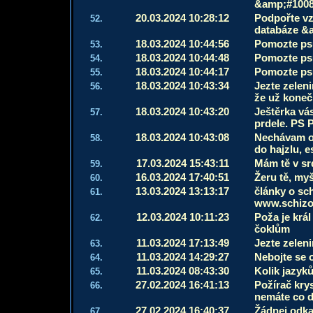
&amp;#1008
20.03.2024 10:28:12
Podpořte vz
52.
databáze &
18.03.2024 10:44:56
Pomozte ps
53.
18.03.2024 10:44:48
Pomozte ps
54.
18.03.2024 10:44:17
Pomozte ps
55.
18.03.2024 10:43:34
Jezte zelen
56.
že už koneč
18.03.2024 10:43:20
Ještěrka vá
57.
prdele. PS P
18.03.2024 10:43:08
Nechávam od
58.
do hajzlu, 
17.03.2024 15:43:11
Mám tě v sr
59.
16.03.2024 17:40:51
Žeru tě, myš
60.
13.03.2024 13:13:17
články o sc
61.
www.schizof
12.03.2024 10:11:23
Poža je krá
62.
čoklům
11.03.2024 17:13:49
Jezte zelenin
63.
11.03.2024 14:29:27
Nebojte se 
64.
11.03.2024 08:43:30
Kolik jazyků
65.
27.02.2024 16:41:13
Požírač kry
66.
nemáte co d
27.02.2024 16:40:37
Žádnej odkaz
67.