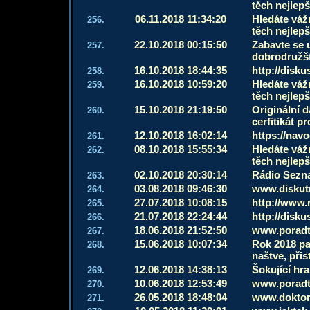
těch nejlep
06.11.2018 11:34:20
Hledáte váž
256.
těch nejlep
22.10.2018 00:15:50
Zabavte se u
257.
dobrodružštv
16.10.2018 18:44:35
http://disku
258.
16.10.2018 10:59:20
Hledáte váž
259.
těch nejlep
15.10.2018 21:19:50
Originální 
260.
cerfitikát p
12.10.2018 16:02:14
https://nav
261.
08.10.2018 15:55:34
Hledáte váž
262.
těch nejlep
02.10.2018 20:30:14
Rádio Sezn
263.
03.08.2018 09:46:30
www.diskutn
264.
27.07.2018 10:08:15
http://www.
265.
21.07.2018 22:24:44
http://disku
266.
18.06.2018 21:52:50
www.poradt
267.
15.06.2018 10:07:34
Rok 2018 pat
268.
naštve, přis
12.06.2018 14:38:13
Šokující hra
269.
10.06.2018 12:53:49
www.poradt
270.
26.05.2018 18:48:04
www.doktor
271.