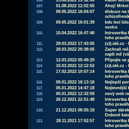
106.
01.08.2022 12:02:55
Ahoj! Mrkni
107.
09.05.2022 16:04:07
diskuze na 
108.
schizofreni
09.05.2022 16:01:39
kdo leci li
109.
sestra
10.04.2022 16:47:46
Introvertka 
110.
toho pravého
29.03.2022 17:43:05
(x)Lidé.cz -
111.
28.03.2022 20:38:05
Zachraň mě,
112.
najdi mě (vá
12.03.2022 05:49:20
Připojte se
113.
10.03.2022 12:12:52
(x)Lidé.cz -
114.
17.02.2022 10:57:14
Introvertka 
115.
toho pravého
09.01.2022 18:13:16
Nejlepší po
116.
05.01.2022 14:47:18
Nejlevnější
117.
05.01.2022 12:32:59
nový web ne
118.
26.12.2021 22:51:48
Introvertka 
119.
toho pravého
21.12.2021 08:55:18
Super dárek 
120.
Dobové kat
28.11.2021 17:52:57
Introvertka 
121.
toho pravého