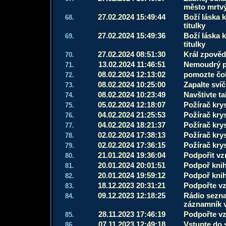
město mrtv
27.02.2024 15:49:44
Boží láska k
68.
titulky
27.02.2024 15:49:36
Boží láska k
69.
titulky
27.02.2024 08:51:30
Král zpověd
70.
13.02.2024 11:46:51
Nemoudrý po
71.
08.02.2024 12:13:02
pomozte čok
72.
08.02.2024 10:25:00
Zapalte sví
73.
08.02.2024 10:23:49
Navštivte t
74.
05.02.2024 12:18:07
Požírač krys
75.
04.02.2024 21:25:53
Požírač krys
76.
04.02.2024 18:21:37
Požírač kry
77.
02.02.2024 17:38:13
Požírač kry
78.
02.02.2024 17:36:15
Požírač kry
79.
21.01.2024 19:36:04
Podpořit vz
80.
20.01.2024 20:01:51
Podpoř knih
81.
20.01.2024 19:59:12
Podpoř knih
82.
18.12.2023 20:31:21
Podpořte vz
83.
09.12.2023 12:18:25
Rádio sezna
84.
záznamník 
28.11.2023 17:46:19
Podpořte vz
85.
07.11.2023 12:49:18
Vstupte do 
86.