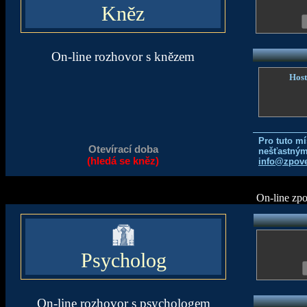
Kněz
On-line rozhovor s knězem
Host
Pro tuto m
Otevírací doba
nešťastným
(hledá se kněz)
info@zpove
On-line zp
Psycholog
On-line rozhovor s psychologem