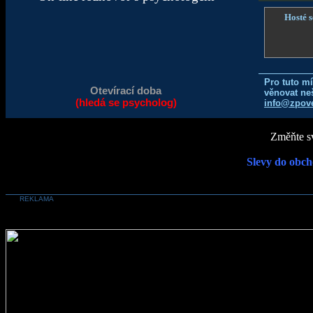
Hosté s
Pro tuto m
Otevírací doba
věnovat ne
(hledá se psycholog)
info@zpove
Změňte sv
Slevy do obch
REKLAMA