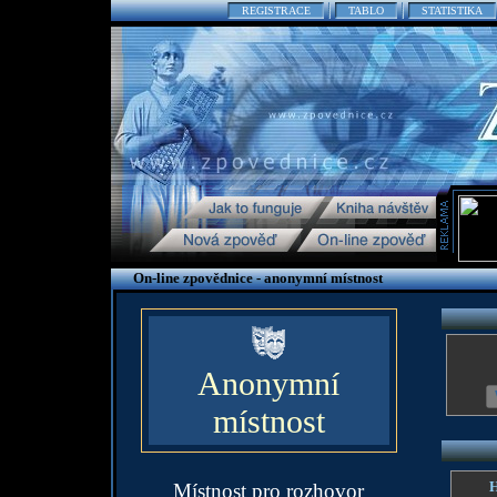
REGISTRACE
TABLO
STATISTIKA
On-line zpovědnice - anonymní místnost
Anonymní
místnost
H
Místnost pro rozhovor