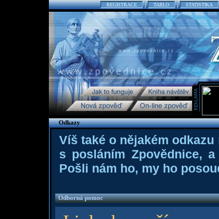
REGISTRACE
TABLO
STATISTIKA
Odkazy
Víš také o nějakém odkazu 
s posláním Zpovědnice, a 
Pošli nám ho, my ho posou
Odborná pomoc