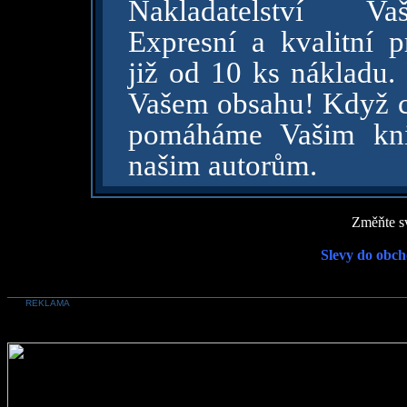
Nakladatelství V
Expresní a kvalitní 
již od 10 ks nákladu.
Vašem obsahu! Když ch
pomáháme Vašim kni
našim autorům.
Změňte sv
Slevy do obch
REKLAMA