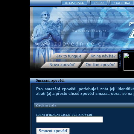
REGISTRACE
TABLO
STATISTIKA
Smazání zpovědi
Pro smazání zpovědi potřebuješ znát její identifika
ztratil(a) a přesto chceš zpověď smazat, obrať se na
Zadání čísla
IDENTIFIKAČNÍ ČÍSLO TVÉ ZPOVĚDI