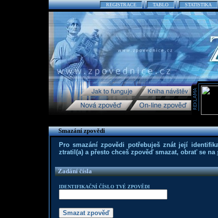
REGISTRACE
TABLO
STATISTIKA
Smazání zpovědi
Pro smazání zpovědi potřebuješ znát její identifika
ztratil(a) a přesto chceš zpověď smazat, obrať se na
Zadání čísla
IDENTIFIKAČNÍ ČÍSLO TVÉ ZPOVĚDI