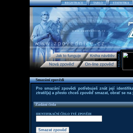
REGISTRACE
TABLO
STATISTIKA
Smazání zpovědi
Pro smazání zpovědi potřebuješ znát její identifika
ztratil(a) a přesto chceš zpověď smazat, obrať se na
Zadání čísla
IDENTIFIKAČNÍ ČÍSLO TVÉ ZPOVĚDI