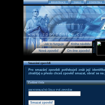
REGISTRACE
TABLO
STATISTIKA
Smazání zpovědi
Pro smazání zpovědi potřebuješ znát její identifika
ztratil(a) a přesto chceš zpověď smazat, obrať se na
Zadání čísla
IDENTIFIKAČNÍ ČÍSLO TVÉ ZPOVĚDI