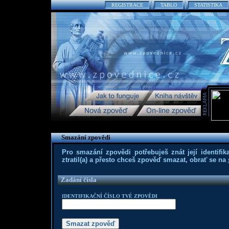
REGISTRACE
TABLO
STATISTIKA
Smazání zpovědi
Pro smazání zpovědi potřebuješ znát její identifika
ztratil(a) a přesto chceš zpověď smazat, obrať se na
Zadání čísla
IDENTIFIKAČNÍ ČÍSLO TVÉ ZPOVĚDI