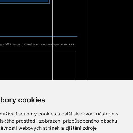
ight 2003 www.zpovednice.cz + www.spovednica.sk
bory cookies
užívají soubory cookies a další sledovací nástroje s
elského prostředí, zobrazení přizpůsobeného obsahu
těvnosti webových stránek a zjištění zdroje