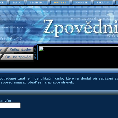
ACE
TABLO
STATISTIKA
SOUTĚŽE
POMOZTE
REKLAMA
třebuješ znát její identifikační číslo, které jsi dostal při zadávání z
eš zpověď smazat, obrať se na
správce stránek
.
ZPOVĚDI