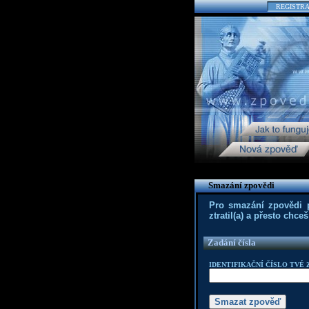
REGISTR
Smazání zpovědi
Pro smazání zpovědi po
ztratil(a) a přesto chc
Zadání čísla
IDENTIFIKAČNÍ ČÍSLO TVÉ 