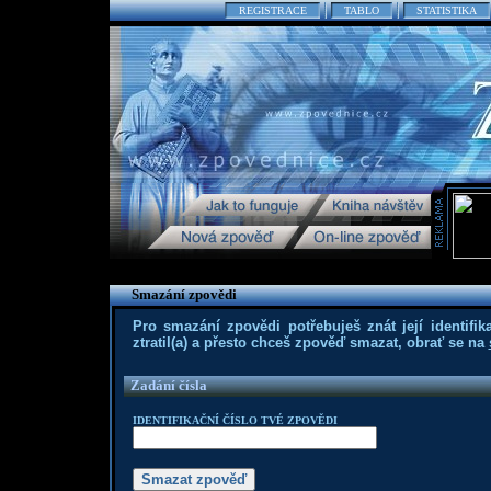
REGISTRACE
TABLO
STATISTIKA
Smazání zpovědi
Pro smazání zpovědi potřebuješ znát její identifika
ztratil(a) a přesto chceš zpověď smazat, obrať se na
Zadání čísla
IDENTIFIKAČNÍ ČÍSLO TVÉ ZPOVĚDI