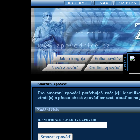
REGISTRACE
TABLO
STATISTIKA
Smazání zpovědi
Pro smazání zpovědi potřebuješ znát její identifika
ztratil(a) a přesto chceš zpověď smazat, obrať se na
Zadání čísla
IDENTIFIKAČNÍ ČÍSLO TVÉ ZPOVĚDI