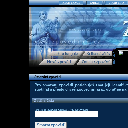
REGISTRACE
TABLO
STATISTIKA
Smazání zpovědi
Pro smazání zpovědi potřebuješ znát její identifika
ztratil(a) a přesto chceš zpověď smazat, obrať se na
Zadání čísla
IDENTIFIKAČNÍ ČÍSLO TVÉ ZPOVĚDI