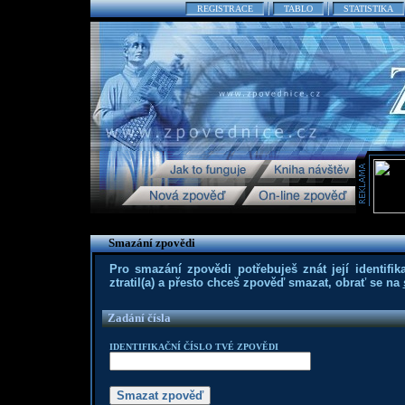
REGISTRACE
TABLO
STATISTIKA
Smazání zpovědi
Pro smazání zpovědi potřebuješ znát její identifika
ztratil(a) a přesto chceš zpověď smazat, obrať se na
Zadání čísla
IDENTIFIKAČNÍ ČÍSLO TVÉ ZPOVĚDI