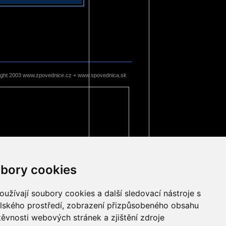
ight 2003 www.zpovednice.cz + www.spovednica.sk
bory cookies
užívají soubory cookies a další sledovací nástroje s
elského prostředí, zobrazení přizpůsobeného obsahu
těvnosti webových stránek a zjištění zdroje