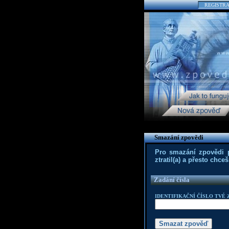
REGISTR
Smazání zpovědi
Pro smazání zpovědi po
ztratil(a) a přesto chc
Zadání čísla
IDENTIFIKAČNÍ ČÍSLO TVÉ 