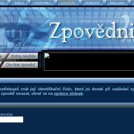
ACE
TABLO
STATISTIKA
SOUTĚŽE
POMOZTE
REKLAMA
třebuješ znát její identifikační číslo, které jsi dostal při zadávání z
eš zpověď smazat, obrať se na
správce stránek
.
ZPOVĚDI