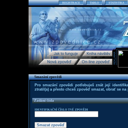
REGISTRACE
TABLO
STATISTIKA
Smazání zpovědi
Pro smazání zpovědi potřebuješ znát její identifika
ztratil(a) a přesto chceš zpověď smazat, obrať se na
Zadání čísla
IDENTIFIKAČNÍ ČÍSLO TVÉ ZPOVĚDI