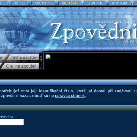
ACE
TABLO
STATISTIKA
SOUTĚŽE
POMOZTE
REKLAMA
třebuješ znát její identifikační číslo, které jsi dostal při zadávání z
eš zpověď smazat, obrať se na
správce stránek
.
ZPOVĚDI