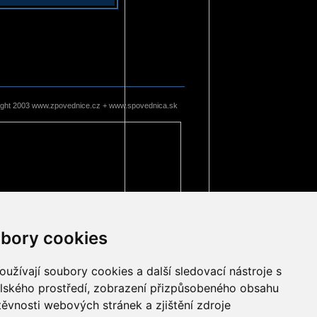
ight 2003 www.zpovednice.cz + www.spovednica.sk
bory cookies
užívají soubory cookies a další sledovací nástroje s
elského prostředí, zobrazení přizpůsobeného obsahu
těvnosti webových stránek a zjištění zdroje