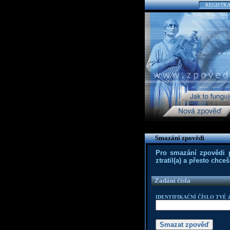
REGISTR
Smazání zpovědi
Pro smazání zpovědi po
ztratil(a) a přesto chc
Zadání čísla
IDENTIFIKAČNÍ ČÍSLO TVÉ 