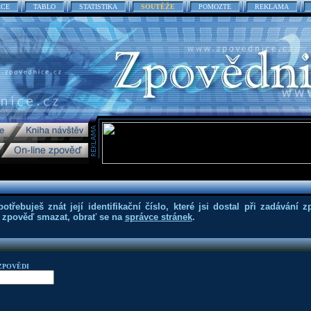
ACE
TABLO
STATISTIKA
SOUTĚŽE
POMOZTE
REKLAMA
třebuješ znát její identifikační číslo, které jsi dostal při zadávání z
eš zpověď smazat, obrať se na
správce stránek
.
ZPOVĚDI