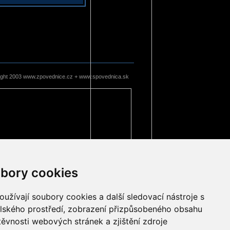
ight 2003 www.zpovednice.cz + www.spovednica.sk
bory cookies
užívají soubory cookies a další sledovací nástroje s
elského prostředí, zobrazení přizpůsobeného obsahu
těvnosti webových stránek a zjištění zdroje