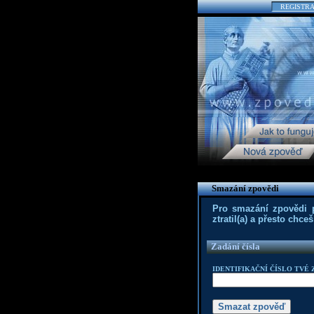
REGISTR
Smazání zpovědi
Pro smazání zpovědi po
ztratil(a) a přesto chc
Zadání čísla
IDENTIFIKAČNÍ ČÍSLO TVÉ 