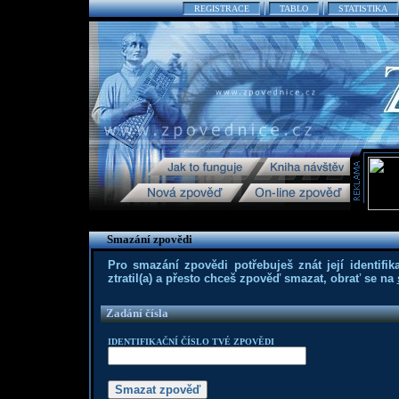
REGISTRACE
TABLO
STATISTIKA
Smazání zpovědi
Pro smazání zpovědi potřebuješ znát její identifika
ztratil(a) a přesto chceš zpověď smazat, obrať se na
Zadání čísla
IDENTIFIKAČNÍ ČÍSLO TVÉ ZPOVĚDI