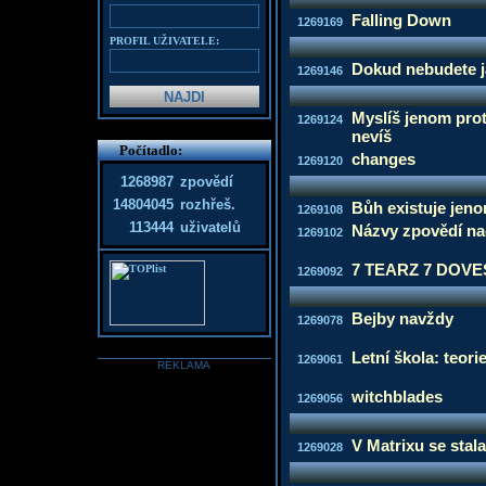
Falling Down
1269169
PROFIL UŽIVATELE:
Dokud nebudete ja
1269146
Myslíš jenom prot
1269124
nevíš
Počítadlo:
changes
1269120
1268987
zpovědí
14804045
rozhřeš.
Bůh existuje jeno
1269108
113444
uživatelů
Názvy zpovědí n
1269102
7 TEARZ 7 DOVE
1269092
Bejby navždy
1269078
Letní škola: teori
1269061
REKLAMA
witchblades
1269056
V Matrixu se stal
1269028