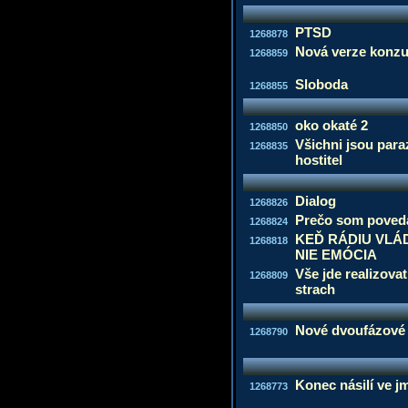
PTSD
1268878
Nová verze konzu
1268859
Sloboda
1268855
oko okaté 2
1268850
Všichni jsou paraz
1268835
hostitel
Dialog
1268826
Prečo som poved
1268824
KEĎ RÁDIU VLÁ
1268818
NIE EMÓCIA
Vše jde realizov
1268809
strach
Nové dvoufázové 
1268790
Konec násilí ve 
1268773