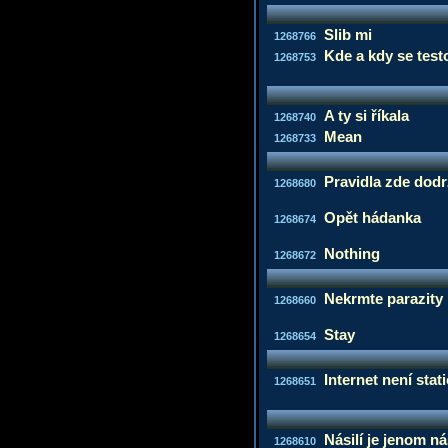
Slib mi
1268766
Kde a kdy se tes
1268753
A ty si říkala
1268740
Mean
1268733
Pravidla zde dod
1268680
Opět hádanka
1268674
Nothing
1268672
Nekrmte parazity 
1268660
Stay
1268654
Internet není stat
1268651
Násilí je jenom n
1268610