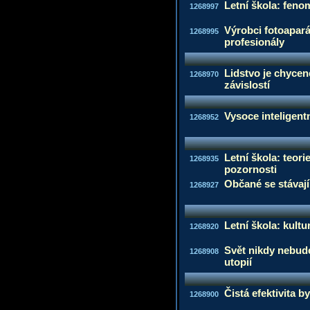
Letní škola: feno
1268997
Výrobci fotoaparát
1268995
profesionály
Lidstvo je chycen
1268970
závislostí
Vysoce inteligentn
1268952
Letní škola: teor
1268935
pozornosti
Občané se stávaj
1268927
Letní škola: kultu
1268920
Svět nikdy nebud
1268908
utopií
Čistá efektivita by
1268900