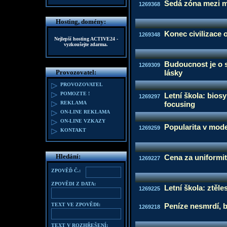
Šedá zóna mezi m
1269368
Hosting, domény:
Konec civilizace 
1269348
Nejlepší hosting
ACTIVE24
-
vyzkoušejte zdarma.
Budoucnost je o s
1269309
Provozovatel:
lásky
PROVOZOVATEL
POMOZTE !
Letní škola: bios
1269297
REKLAMA
focusing
ON-LINE REKLAMA
ON-LINE VZKAZY
Popularita v mod
1269259
KONTAKT
Hledání:
Cena za uniformi
1269227
ZPOVĚĎ Č.:
ZPOVĚDI Z DATA:
Letní škola: ztěl
1269225
TEXT VE ZPOVĚDI:
Peníze nesmrdí, b
1269218
TEXT V ROZHŘEŠENÍ: