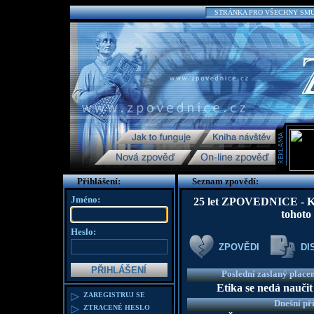
STRÁNKA PRO VŠECHNY SMUTN
Přihlášení:
Seznam zpovědí:
Jméno:
25 let ZPOVEDNICE - K te
tohoto
Heslo:
ZPOVĚDI
DI
Poslední zaslaný place
Etika se nedá naučit
ZAREGISTRUJ SE
Dnešní př
ZTRACENÉ HESLO