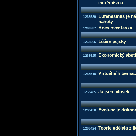
extrémismu
Eufemismus je nás
1268589
nahoty
Hoes over laska
1268587
Léčím pejsky
1268566
Ekonomický abst
1268525
Virtuální hiberna
1268516
Já jsem člověk
1268485
Evoluce je dokona
1268450
Teorie udělala z li
1268424