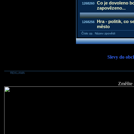
Co je dovoleno bo
1268260
zapovězeno...
Hra - politik, co 
1268256
město
Číslo zp.
Název zpovědi
Slevy do obc
REKLAMA
Změňte 