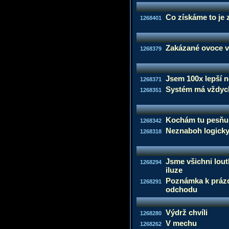
Co získáme to je 
1268401
Zakázané ovoce v 
1268379
Jsem 100x lepší n
1268371
Systém má vždyc
1268351
Kochám tu pesňu
1268342
Neznaboh logick
1268318
Jsme všichni lout
1268294
iluze
Poznámka k prázd
1268291
odchodu
Výdrž chvíli
1268280
V mechu
1268262