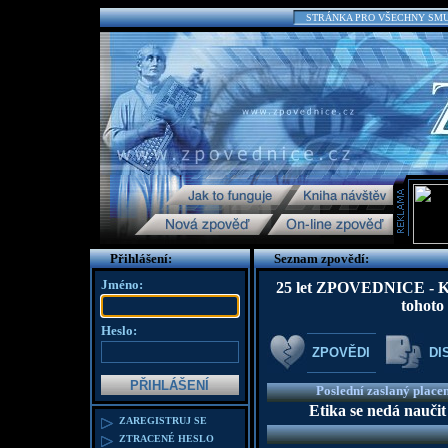
STRÁNKA PRO VŠECHNY SMUTN
Přihlášení:
Seznam zpovědí:
Jméno:
25 let ZPOVEDNICE - K te
tohoto
Heslo:
ZPOVĚDI
DI
Poslední zaslaný place
Etika se nedá naučit
ZAREGISTRUJ SE
ZTRACENÉ HESLO