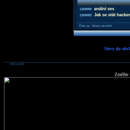
anální sex
1269090
Jak se stát hack
1269083
Číslo zp.
Název zpovědi
Slevy do obc
REKLAMA
Změňte 