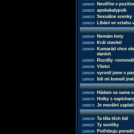
Nevěřím v poziti
1269224
apokakalypsik
1269223
Sexuálne scenky
1269213
Líbání ve vztahu 
1269210
Nemám boty
1269209
Král stavitel
1269206
Kamarád chce okr
1269204
daních
Rozdíly -rovnová
1269201
Všetci
1269196
vyrostl jsem v pa
1269194
lidi mi komolí jm
1269191
Hádam sa sama s
1269180
Holky s napíchaný
1269175
Je morální zaplati
1269173
Ta těla těch lidí
1269159
Ty sovičky
1269157
Potřebuju poradit
1269156