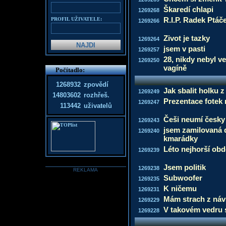
Škaredí chlapi
1269268
R.I.P. Radek Ptáč
PROFIL UŽIVATELE:
1269266
Zivot je tazky
1269264
jsem v pasti
1269257
28, nikdy nebyl ve
1269250
vagíně
Počítadlo:
1268932
zpovědí
Jak sbalit holku 
1269249
14803602
rozhřeš.
Prezentace fotek 
1269247
113442
uživatelů
Češi neumí česky
1269243
jsem zamilovaná d
1269240
kmarádky
Léto nejhorší obd
1269239
Jsem politik
1269238
REKLAMA
Subwoofer
1269235
K ničemu
1269231
Mám strach z náv
1269229
V takovém vedru 
1269228