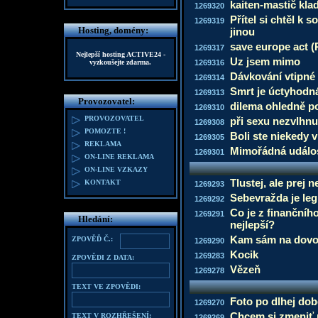
kaiten-mastič kla
1269320
Přítel si chtěl k 
1269319
Hosting, domény:
jinou
save europe act (
1269317
Nejlepší hosting
ACTIVE24
-
Uz jsem mimo
vyzkoušejte zdarma.
1269316
Dávkování vtipné
1269314
Smrt je úctyhodn
1269313
Provozovatel:
dilema ohledně p
1269310
PROVOZOVATEL
při sexu nezvlhnu
1269308
POMOZTE !
Boli ste niekedy 
1269305
REKLAMA
Mimořádná událo
1269301
ON-LINE REKLAMA
ON-LINE VZKAZY
Tlustej, ale prej 
KONTAKT
1269293
Sebevražda je leg
1269292
Co je z finančníh
1269291
Hledání:
nejlepší?
Kam sám na dovo
ZPOVĚĎ Č.:
1269290
Kocik
1269283
ZPOVĚDI Z DATA:
Vězeň
1269278
TEXT VE ZPOVĚDI:
Foto po dlhej dob
1269270
Chcem si zmeniť
TEXT V ROZHŘEŠENÍ:
1269269