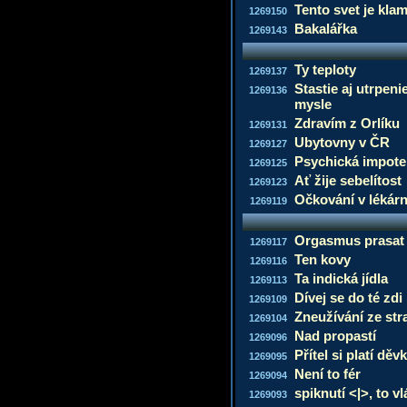
Tento svet je kla
1269150
Bakalářka
1269143
Ty teploty
1269137
Stastie aj utrpeni
1269136
mysle
Zdravím z Orlíku
1269131
Ubytovny v ČR
1269127
Psychická impot
1269125
Ať žije sebelítost
1269123
Očkování v lékár
1269119
Orgasmus prasat 
1269117
Ten kovy
1269116
Ta indická jídla
1269113
Dívej se do té zdi
1269109
Zneužívání ze str
1269104
Nad propastí
1269096
Přítel si platí děv
1269095
Není to fér
1269094
spiknutí <|>, to v
1269093